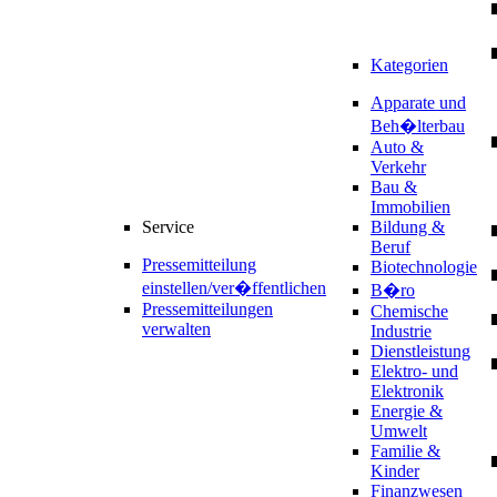
Kategorien
Apparate und
Beh�lterbau
Auto &
Verkehr
Bau &
Immobilien
Service
Bildung &
Beruf
Pressemitteilung
Biotechnologie
einstellen/ver�ffentlichen
B�ro
Pressemitteilungen
Chemische
verwalten
Industrie
Dienstleistung
Elektro- und
Elektronik
Energie &
Umwelt
Familie &
Kinder
Finanzwesen