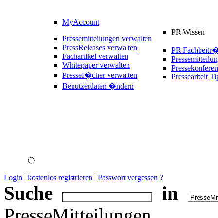
MyAccount
PR Wissen
Pressemitteilungen verwalten
PressReleases verwalten
PR Fachbeitr
Fachartikel verwalten
Pressemitteilu
Whitepaper verwalten
Pressekonferen
Pressef�cher verwalten
Pressearbeit Ti
Benutzerdaten �ndern
Login
|
kostenlos registrieren
|
Passwort vergessen ?
Suche
in
PresseMitteilungen