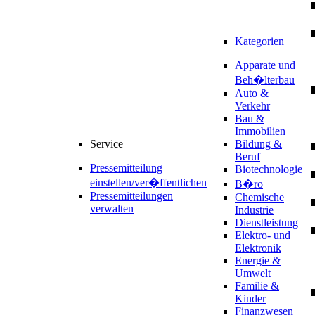
Kategorien
Apparate und
Beh�lterbau
Auto &
Verkehr
Bau &
Immobilien
Service
Bildung &
Beruf
Pressemitteilung
Biotechnologie
einstellen/ver�ffentlichen
B�ro
Pressemitteilungen
Chemische
verwalten
Industrie
Dienstleistung
Elektro- und
Elektronik
Energie &
Umwelt
Familie &
Kinder
Finanzwesen