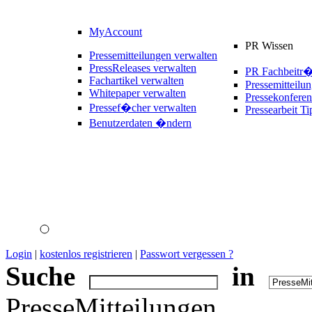
MyAccount
PR Wissen
Pressemitteilungen verwalten
PressReleases verwalten
PR Fachbeitr
Fachartikel verwalten
Pressemitteilu
Whitepaper verwalten
Pressekonferen
Pressef�cher verwalten
Pressearbeit Ti
Benutzerdaten �ndern
Login
|
kostenlos registrieren
|
Passwort vergessen ?
Suche
in
PresseMitteilungen