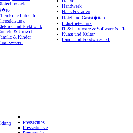
Handel
iotechnologie
Handwerk
B�ro
Haus & Garten
hemische Industrie
Hotel und Gastst�tten
ienstleistung
Industrietechnik
lektro- und Elektronik
IT & Hardware & Software & TK
Energie & Umwelt
Kunst und Kultur
amilie & Kinder
Land- und Forstwirtschaft
Finanzwesen
Presseclubs
ildung
Pressedienste
Presserecht