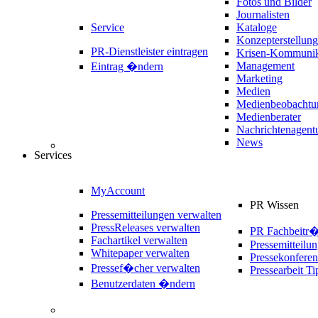
Fotos und Bilder
Journalisten
Service
Kataloge
Konzepterstellung
PR-Dienstleister eintragen
Krisen-Kommunik
Management
Eintrag �ndern
Marketing
Medien
Medienbeobachtu
Medienberater
Nachrichtenagent
News
Services
MyAccount
PR Wissen
Pressemitteilungen verwalten
PressReleases verwalten
PR Fachbeitr
Fachartikel verwalten
Pressemitteilu
Whitepaper verwalten
Pressekonferen
Pressef�cher verwalten
Pressearbeit Ti
Benutzerdaten �ndern