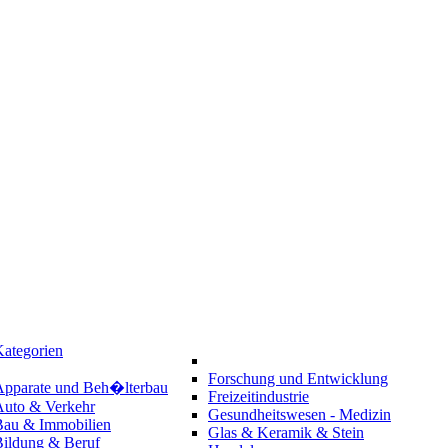
ategorien
Forschung und Entwicklung
Apparate und Beh�lterbau
Freizeitindustrie
Auto & Verkehr
Gesundheitswesen - Medizin
Bau & Immobilien
Glas & Keramik & Stein
Bildung & Beruf