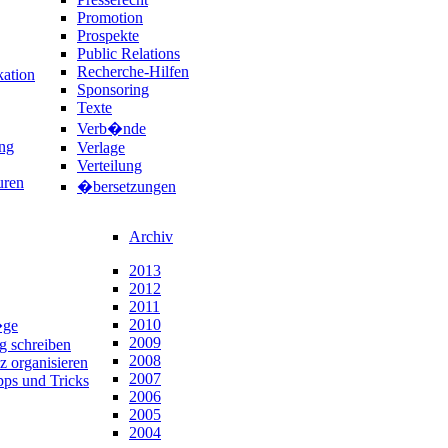
Promotion
Prospekte
Public Relations
Recherche-Hilfen
ation
Sponsoring
Texte
Verb�nde
ng
Verlage
Verteilung
uren
�bersetzungen
Archiv
2013
2012
2011
2010
�ge
2009
ng schreiben
2008
z organisieren
2007
pps und Tricks
2006
2005
2004