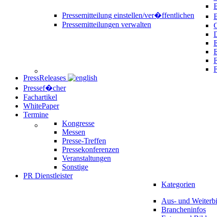
B
Pressemitteilung einstellen/ver�ffentlichen
Pressemitteilungen verwalten
C
D
E
F
PressReleases
Pressef�cher
Fachartikel
WhitePaper
Termine
Kongresse
Messen
Presse-Treffen
Pressekonferenzen
Veranstaltungen
Sonstige
PR Dienstleister
Kategorien
Aus- und Weiterb
Brancheninfos