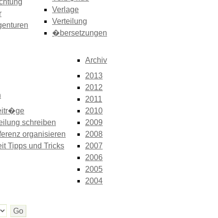
chtung
Verlage
r
Verteilung
genturen
�bersetzungen
Archiv
2013
2012
n
2011
itr�ge
2010
eilung schreiben
2009
erenz organisieren
2008
it Tipps und Tricks
2007
2006
2005
2004