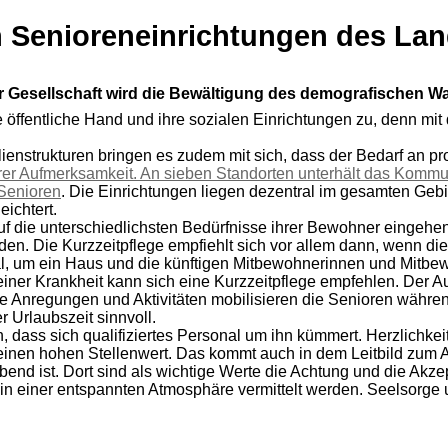
en Senioreneinrichtungen des La
Gesellschaft wird die Bewältigung des demografischen Wa
öffentliche Hand und ihre sozialen Einrichtungen zu, denn mit 
strukturen bringen es zudem mit sich, dass der Bedarf an pro
erer Aufmerksamkeit. An sieben Standorten unterhält das Kommu
Senioren
. Die Einrichtungen liegen dezentral im gesamten Geb
ichtert.
e auf die unterschiedlichsten Bedürfnisse ihrer Bewohner eing
. Die Kurzzeitpflege empfiehlt sich vor allem dann, wenn die 
eal, um ein Haus und die künftigen Mitbewohnerinnen und Mitbew
iner Krankheit kann sich eine Kurzzeitpflege empfehlen. Der Au
Anregungen und Aktivitäten mobilisieren die Senioren während i
r Urlaubszeit sinnvoll.
n, dass sich qualifiziertes Personal um ihn kümmert. Herzlichke
 einen hohen Stellenwert. Das kommt auch in dem Leitbild zum
d ist. Dort sind als wichtige Werte die Achtung und die Akzept
in einer entspannten Atmosphäre vermittelt werden. Seelsorge 