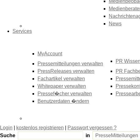
Medienbeoba
Medienberate
Nachrichtena
News
Services
MyAccount
PR Wisse
Pressemitteilungen verwalten
PressReleases verwalten
PR Fachbe
Fachartikel verwalten
Pressemitt
Whitepaper verwalten
Pressekonf
Pressef�cher verwalten
Pressearbe
Benutzerdaten �ndern
Login
|
kostenlos registrieren
|
Passwort vergessen ?
Suche
in