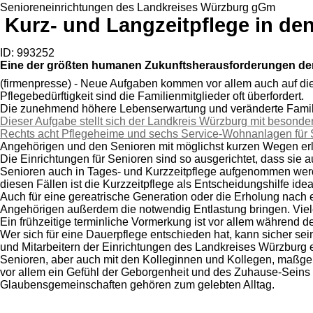
Senioreneinrichtungen des Landkreises Würzburg gGm
Kurz- und Langzeitpflege in d
ID: 993252
Eine der größten humanen Zukunftsherausforderungen der 
(firmenpresse) - Neue Aufgaben kommen vor allem auch auf die 
Pflegebedürftigkeit sind die Familienmitglieder oft überfordert.
Die zunehmend höhere Lebenserwartung und veränderte Familien
Dieser Aufgabe stellt sich der Landkreis Würzburg mit besond
Rechts acht Pflegeheime und sechs Service-Wohnanlagen für 
Angehörigen und den Senioren mit möglichst kurzen Wegen erle
Die Einrichtungen für Senioren sind so ausgerichtet, dass si
Senioren auch in Tages- und Kurzzeitpflege aufgenommen werden
diesen Fällen ist die Kurzzeitpflege als Entscheidungshilfe id
Auch für eine gereatrische Generation oder die Erholung nach e
Angehörigen außerdem die notwendig Entlastung bringen. Viele 
Ein frühzeitige terminliche Vormerkung ist vor allem während de
Wer sich für eine Dauerpflege entschieden hat, kann sicher sei
und Mitarbeitern der Einrichtungen des Landkreises Würzburg
Senioren, aber auch mit den Kolleginnen und Kollegen, maßgeben
vor allem ein Gefühl der Geborgenheit und des Zuhause-Seins 
Glaubensgemeinschaften gehören zum gelebten Alltag.