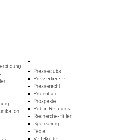
erbildung
Presseclubs
s
Pressedienste
der
Presserecht
Promotion
Prospekte
lung
Public Relations
nikation
Recherche-Hilfen
Sponsoring
Texte
Verb�nde