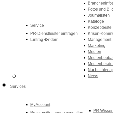
Brancheninfo
Fotos und Bil
Journalisten
Kataloge
Service
Konzepterstel
PR-Dienstleister eintragen
Krisen-Kommu
Eintrag �ndern
Management
Marketing
Medien
Medienbeoba
Medienberate
Nachrichtena
News
Services
MyAccount
PR Wisse
Pressemitteilungen verwalten