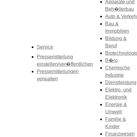
Apparate und
Beh�lterbau
Auto & Verkeh
Bau &
Immobilien
Bildung &
Beruf
Service
Biotechnologi
Pressemitteilung
B�ro
einstellen/ver�ffentlichen
Chemische
Pressemitteilungen
Industrie
verwalten
Dienstleistung
Elektro- und
Elektronik
Energie &
Umwelt
Familie &
Kinder
Finanzwesen