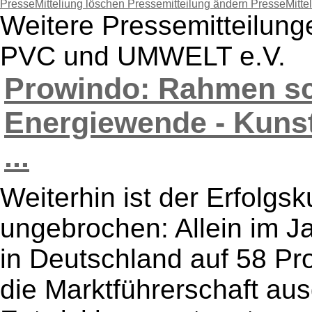
PresseMitteliung löschen
Pressemitteilung ändern
PresseMitte
Weitere Pressemitteilung
PVC und UMWELT e.V.
Prowindo: Rahmen sch
Energiewende - Kunsts
...
Weiterhin ist der Erfolgsk
ungebrochen: Allein im Ja
in Deutschland auf 58 Pr
die Marktführerschaft au