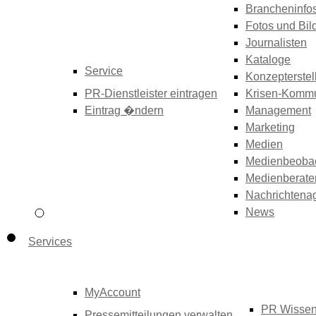
Brancheninfo
Fotos und Bil
Journalisten
Kataloge
Service
Konzepterstel
PR-Dienstleister eintragen
Krisen-Kommu
Eintrag �ndern
Management
Marketing
Medien
Medienbeoba
Medienberate
Nachrichtena
News
Services
MyAccount
PR Wisse
Pressemitteilungen verwalten