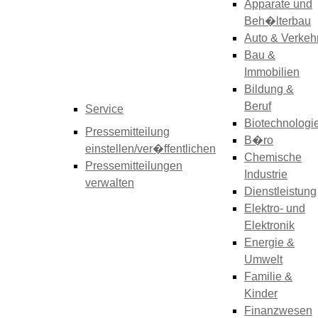
Apparate und
Beh�lterbau
Auto & Verkeh
Bau &
Immobilien
Bildung &
Beruf
Service
Biotechnologi
Pressemitteilung
B�ro
einstellen/ver�ffentlichen
Chemische
Pressemitteilungen
Industrie
verwalten
Dienstleistung
Elektro- und
Elektronik
Energie &
Umwelt
Familie &
Kinder
Finanzwesen