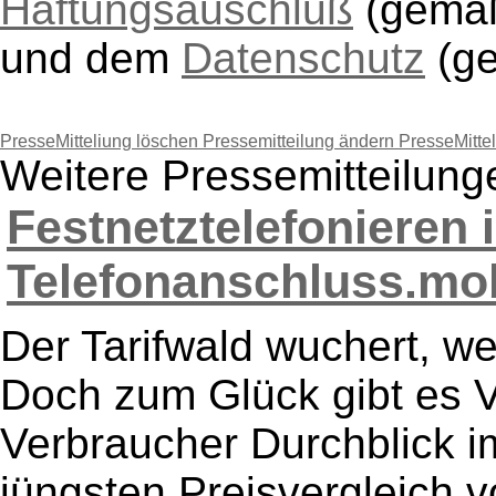
Haftungsauschluß
(gem
und dem
Datenschutz
(g
PresseMitteliung löschen
Pressemitteilung ändern
PresseMitte
Weitere Pressemitteilung
Festnetztelefonieren 
Telefonanschluss.mobi
Der Tarifwald wuchert, w
Doch zum Glück gibt es V
Verbraucher Durchblick i
jüngsten Preisvergleich v