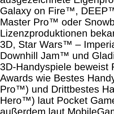
Galaxy on Fire™, DEEP™
Master Pro™ oder Snow
Lizenzproduktionen bekan
3D, Star Wars™ – Imperi
Downhill Jam™ und Gladia
3D-Handyspiele beweist 
Awards wie Bestes Handy
Pro™) und Drittbestes H
Hero™) laut Pocket Game
außerdem laut MobileGa