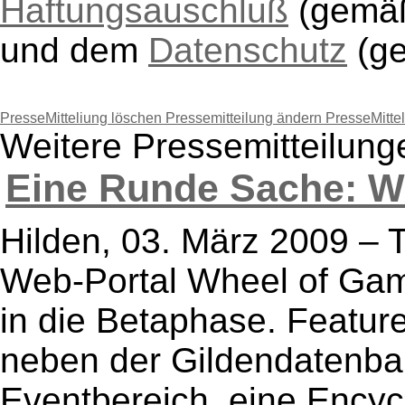
Haftungsauschluß
(gem
und dem
Datenschutz
(g
PresseMitteliung löschen
Pressemitteilung ändern
PresseMitte
Weitere Pressemitteilun
Eine Runde Sache: Wh
Hilden, 03. März 2009 – 
Web-Portal Wheel of Ga
in die Betaphase. Featur
neben der Gildendatenb
Eventbereich, eine Ency