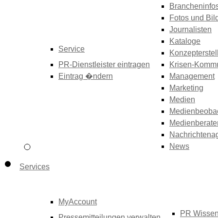
Brancheninfo
Fotos und Bil
Journalisten
Kataloge
Service
Konzepterstel
PR-Dienstleister eintragen
Krisen-Kommu
Eintrag �ndern
Management
Marketing
Medien
Medienbeoba
Medienberate
Nachrichtena
News
Services
MyAccount
PR Wisse
Pressemitteilungen verwalten