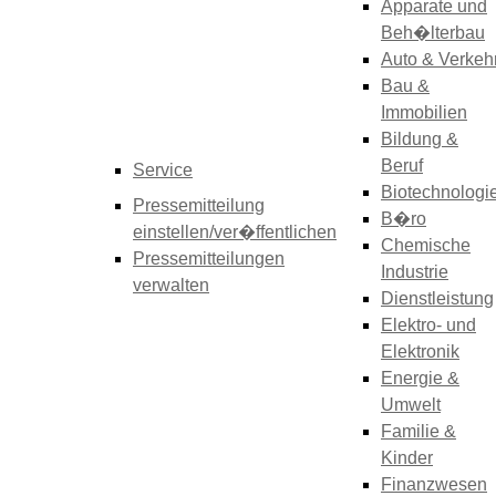
Apparate und
Beh�lterbau
Auto & Verkeh
Bau &
Immobilien
Bildung &
Beruf
Service
Biotechnologi
Pressemitteilung
B�ro
einstellen/ver�ffentlichen
Chemische
Pressemitteilungen
Industrie
verwalten
Dienstleistung
Elektro- und
Elektronik
Energie &
Umwelt
Familie &
Kinder
Finanzwesen