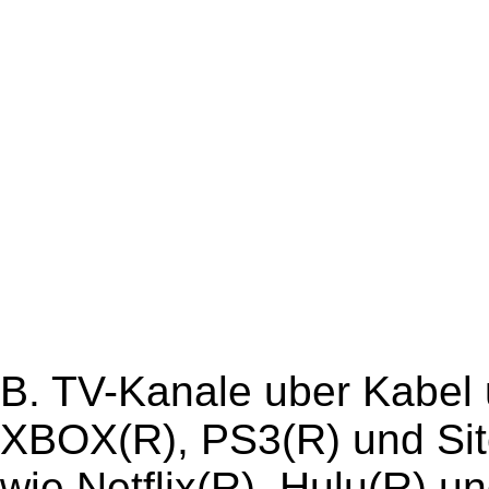
B. TV-Kanale uber Kabel u
XBOX(R), PS3(R) und Si
wie Netflix(R), Hulu(R) u