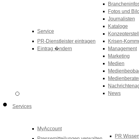
Brancheninfo
Fotos und Bil
Journalisten
Kataloge
Service
Konzepterstel
PR-Dienstleister eintragen
Krisen-Kommu
Eintrag �ndern
Management
Marketing
Medien
Medienbeoba
Medienberate
Nachrichtena
News
Services
MyAccount
PR Wisse
Pressemitteilungen verwalten