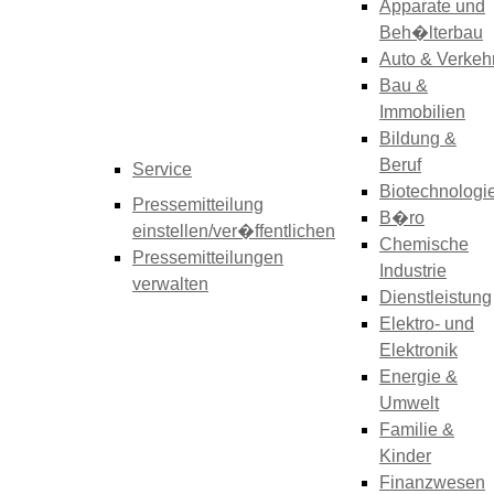
Apparate und
Beh�lterbau
Auto & Verkeh
Bau &
Immobilien
Bildung &
Beruf
Service
Biotechnologi
Pressemitteilung
B�ro
einstellen/ver�ffentlichen
Chemische
Pressemitteilungen
Industrie
verwalten
Dienstleistung
Elektro- und
Elektronik
Energie &
Umwelt
Familie &
Kinder
Finanzwesen