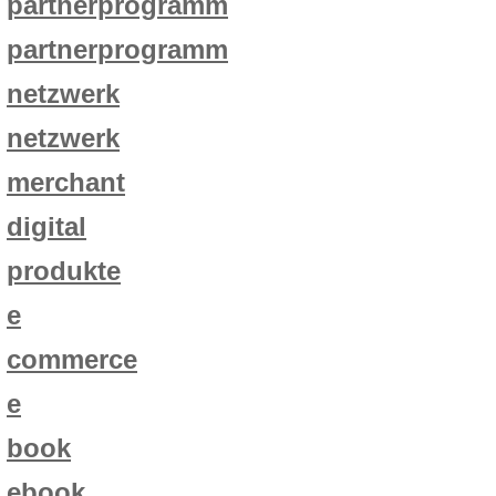
partnerprogramm
partnerprogramm
netzwerk
netzwerk
merchant
digital
produkte
e
commerce
e
book
ebook