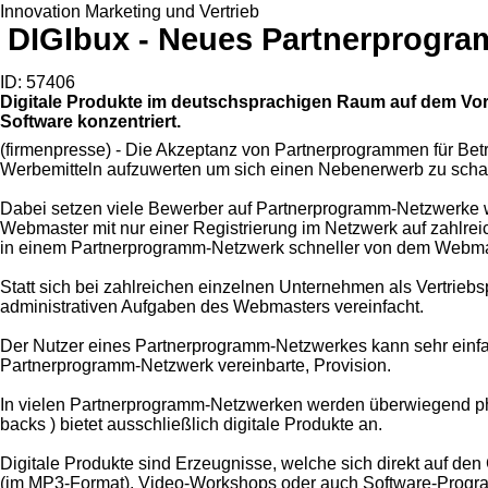
Innovation Marketing und Vertrieb
DIGIbux - Neues Partnerprogra
ID: 57406
Digitale Produkte im deutschsprachigen Raum auf dem Vorm
Software konzentriert.
(firmenpresse) - Die Akzeptanz von Partnerprogrammen für Betr
Werbemitteln aufzuwerten um sich einen Nebenerwerb zu schaff
Dabei setzen viele Bewerber auf Partnerprogramm-Netzwerke wi
Webmaster mit nur einer Registrierung im Netzwerk auf zahl
in einem Partnerprogramm-Netzwerk schneller von dem Webmas
Statt sich bei zahlreichen einzelnen Unternehmen als Vertrie
administrativen Aufgaben des Webmasters vereinfacht.
Der Nutzer eines Partnerprogramm-Netzwerkes kann sehr einfach
Partnerprogramm-Netzwerk vereinbarte, Provision.
In vielen Partnerprogramm-Netzwerken werden überwiegend ph
backs ) bietet ausschließlich digitale Produkte an.
Digitale Produkte sind Erzeugnisse, welche sich direkt auf de
(im MP3-Format), Video-Workshops oder auch Software-Prog