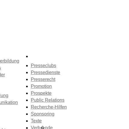
erbildung
Presseclubs
s
Pressedienste
der
Presserecht
Promotion
Prospekte
lung
Public Relations
nikation
Recherche-Hilfen
Sponsoring
Texte
Verb�nde