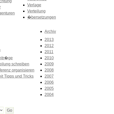
chtung
Verlage
r
Verteilung
genturen
�bersetzungen
Archiv
2013
2012
n
2011
itr�ge
2010
eilung schreiben
2009
erenz organisieren
2008
it Tipps und Tricks
2007
2006
2005
2004