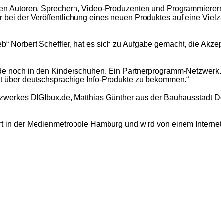
n Autoren, Sprechern, Video-Produzenten und Programmierern e
r bei der Veröffentlichung eines neuen Produktes auf eine Vie
eb“ Norbert Scheffler, hat es sich zu Aufgabe gemacht, die Akz
ulande noch in den Kinderschuhen. Ein Partnerprogramm-Netzwer
ht über deutschsprachige Info-Produkte zu bekommen.“
werkes DIGIbux.de, Matthias Günther aus der Bauhausstadt Des
 in der Medienmetropole Hamburg und wird von einem Internet