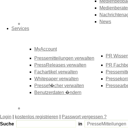
Medienbeoba
Medienberate
Nachrichtena
News
Services
MyAccount
PR Wisse
Pressemitteilungen verwalten
PressReleases verwalten
PR Fachbe
Fachartikel verwalten
Pressemitt
Whitepaper verwalten
Pressekonf
Pressef�cher verwalten
Pressearbe
Benutzerdaten �ndern
Login
|
kostenlos registrieren
|
Passwort vergessen ?
Suche
in