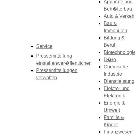
Apparate und
Beh�lterbau
Auto & Verkeh
Bau &
Immobilien
Bildung &
Beruf
Service
Biotechnologi
Pressemitteilung
B�ro
einstellen/ver�ffentlichen
Chemische
Pressemitteilungen
Industrie
verwalten
Dienstleistung
Elektro- und
Elektronik
Energie &
Umwelt
Familie &
Kinder
Finanzwesen