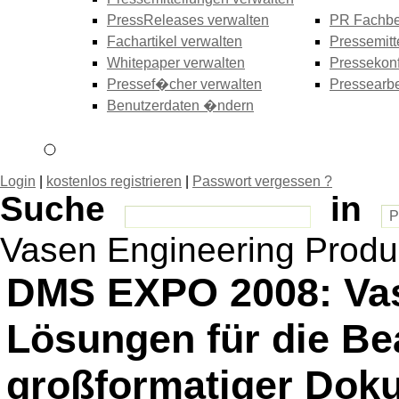
PressReleases verwalten
PR Fachbe
Fachartikel verwalten
Pressemitt
Whitepaper verwalten
Pressekonf
Pressef�cher verwalten
Pressearbe
Benutzerdaten �ndern
Login
|
kostenlos registrieren
|
Passwort vergessen ?
Suche
in
Vasen Engineering Prod
DMS EXPO 2008: Vase
Lösungen für die Be
großformatiger Dok