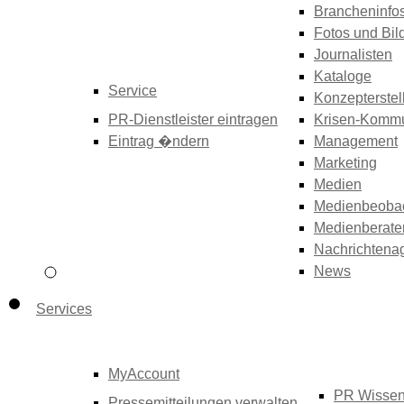
Brancheninfo
Fotos und Bil
Journalisten
Kataloge
Service
Konzepterstel
PR-Dienstleister eintragen
Krisen-Kommu
Eintrag �ndern
Management
Marketing
Medien
Medienbeoba
Medienberate
Nachrichtena
News
Services
MyAccount
PR Wisse
Pressemitteilungen verwalten