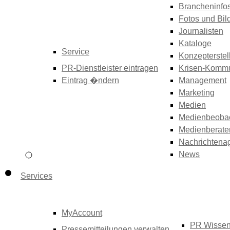
Brancheninfo
Fotos und Bil
Journalisten
Kataloge
Service
Konzepterstel
PR-Dienstleister eintragen
Krisen-Kommu
Eintrag �ndern
Management
Marketing
Medien
Medienbeoba
Medienberate
Nachrichtena
News
Services
MyAccount
PR Wisse
Pressemitteilungen verwalten