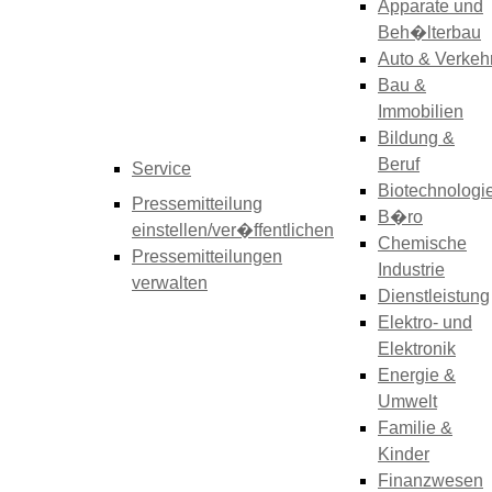
Apparate und
Beh�lterbau
Auto & Verkeh
Bau &
Immobilien
Bildung &
Beruf
Service
Biotechnologi
Pressemitteilung
B�ro
einstellen/ver�ffentlichen
Chemische
Pressemitteilungen
Industrie
verwalten
Dienstleistung
Elektro- und
Elektronik
Energie &
Umwelt
Familie &
Kinder
Finanzwesen