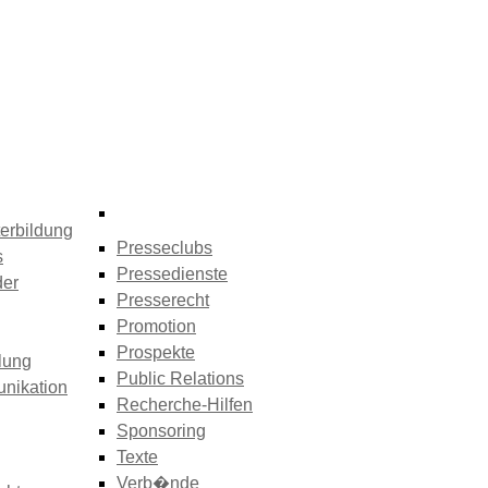
erbildung
Presseclubs
s
Pressedienste
der
Presserecht
Promotion
Prospekte
lung
Public Relations
nikation
Recherche-Hilfen
Sponsoring
Texte
Verb�nde