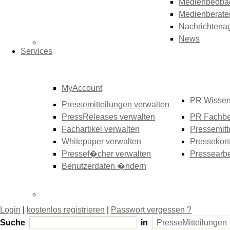
Medienbeoba
Medienberate
Nachrichtena
News
Services
MyAccount
PR Wisse
Pressemitteilungen verwalten
PressReleases verwalten
PR Fachbe
Fachartikel verwalten
Pressemitt
Whitepaper verwalten
Pressekonf
Pressef�cher verwalten
Pressearbe
Benutzerdaten �ndern
Login
|
kostenlos registrieren
|
Passwort vergessen ?
Suche
in