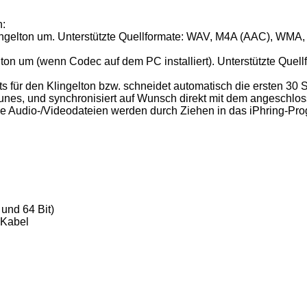
n:
lingelton um. Unterstützte Quellformate: WAV, M4A (AAC), WM
elton um (wenn Codec auf dem PC installiert). Unterstützte Qu
ts für den Klingelton bzw. schneidet automatisch die ersten 3
iTunes, und synchronisiert auf Wunsch direkt mit dem angeschl
ere Audio-/Videodateien werden durch Ziehen in das iPhring-P
und 64 Bit)
-Kabel