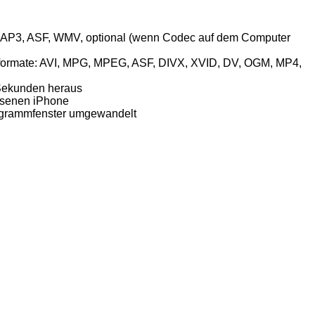
A, AP3, ASF, WMV, optional (wenn Codec auf dem Computer
ellformate: AVI, MPG, MPEG, ASF, DIVX, XVID, DV, OGM, MP4,
0 Sekunden heraus
ossenen iPhone
rogrammfenster umgewandelt