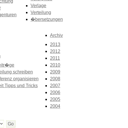
chtung
Verlage
r
Verteilung
genturen
�bersetzungen
Archiv
2013
2012
n
2011
itr�ge
2010
eilung schreiben
2009
erenz organisieren
2008
it Tipps und Tricks
2007
2006
2005
2004