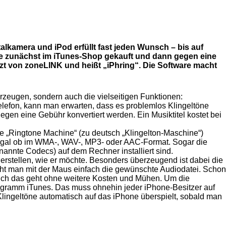
talkamera und iPod erfüllt fast jeden Wunsch – bis auf
ste zunächst im iTunes-Shop gekauft und dann gegen eine
t von zoneLINK und heißt „iPhring“. Die Software macht
rzeugen, sondern auch die vielseitigen Funktionen:
Telefon, kann man erwarten, dass es problemlos Klingeltöne
gegen eine Gebühr konvertiert werden. Ein Musiktitel kostet bei
 „Ringtone Machine“ (zu deutsch „Klingelton-Maschine“)
, egal ob im WMA-, WAV-, MP3- oder AAC-Format. Sogar die
annte Codecs) auf dem Rechner installiert sind.
 erstellen, wie er möchte. Besonders überzeugend ist dabei die
eht man mit der Maus einfach die gewünschte Audiodatei. Schon
 Auch das geht ohne weitere Kosten und Mühen. Um die
Programm iTunes. Das muss ohnehin jeder iPhone-Besitzer auf
ingeltöne automatisch auf das iPhone überspielt, sobald man