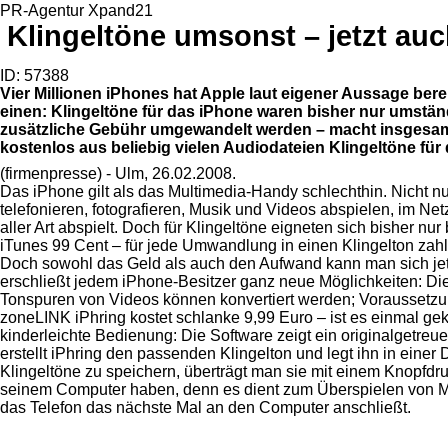
PR-Agentur Xpand21
Klingeltöne umsonst – jetzt auc
ID: 57388
Vier Millionen iPhones hat Apple laut eigener Aussage berei
einen: Klingeltöne für das iPhone waren bisher nur umstä
zusätzliche Gebühr umgewandelt werden – macht insgesamt
kostenlos aus beliebig vielen Audiodateien Klingeltöne für
(firmenpresse) - Ulm, 26.02.2008.
Das iPhone gilt als das Multimedia-Handy schlechthin. Nicht n
telefonieren, fotografieren, Musik und Videos abspielen, im Ne
aller Art abspielt. Doch für Klingeltöne eigneten sich bisher nu
iTunes 99 Cent – für jede Umwandlung in einen Klingelton zahl
Doch sowohl das Geld als auch den Aufwand kann man sich jet
erschließt jedem iPhone-Besitzer ganz neue Möglichkeiten: Di
Tonspuren von Videos können konvertiert werden; Voraussetzun
zoneLINK iPhring kostet schlanke 9,99 Euro – ist es einmal gek
kinderleichte Bedienung: Die Software zeigt ein originalgetre
erstellt iPhring den passenden Klingelton und legt ihn in ein
Klingeltöne zu speichern, überträgt man sie mit einem Knopfd
seinem Computer haben, denn es dient zum Überspielen von Mu
das Telefon das nächste Mal an den Computer anschließt.