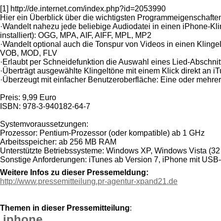
[1] http://de.internet.com/index.php?id=2053990
Hier ein Überblick über die wichtigsten Programmeigenschafte
·Wandelt nahezu jede beliebige Audiodatei in einen iPhone-K
installiert): OGG, MPA, AIF, AIFF, MPL, MP2
·Wandelt optional auch die Tonspur von Videos in einen Kling
VOB, MOD, FLV
·Erlaubt per Schneidefunktion die Auswahl eines Lied-Abschnit
·Überträgt ausgewählte Klingeltöne mit einem Klick direkt an 
·Überzeugt mit einfacher Benutzeroberfläche: Eine oder mehr
Preis: 9,99 Euro
ISBN: 978-3-940182-64-7
Systemvoraussetzungen:
Prozessor: Pentium-Prozessor (oder kompatible) ab 1 GHz
Arbeitsspeicher: ab 256 MB RAM
Unterstützte Betriebssysteme: Windows XP, Windows Vista (32 
Sonstige Anforderungen: iTunes ab Version 7, iPhone mit USB
Weitere Infos zu dieser Pressemeldung:
http://www.pressemitteilung.pr-agentur-xpand21.de
Themen in dieser Pressemitteilung
:
iphone