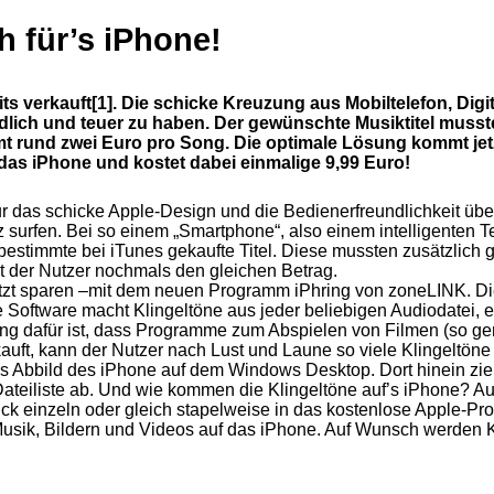
h für’s iPhone!
ts verkauft[1]. Die schicke Kreuzung aus Mobiltelefon, Digi
ndlich und teuer zu haben. Der gewünschte Musiktitel mus
 rund zwei Euro pro Song. Die optimale Lösung kommt jetz
 das iPhone und kostet dabei einmalige 9,99 Euro!
ur das schicke Apple-Design und die Bedienerfreundlichkeit übe
tz surfen. Bei so einem „Smartphone“, also einem intelligenten 
r bestimmte bei iTunes gekaufte Titel. Diese mussten zusätzlich 
t der Nutzer nochmals den gleichen Betrag.
zt sparen –mit dem neuen Programm iPhring von zoneLINK. Die
e Software macht Klingeltöne aus jeder beliebigen Audiodatei
g dafür ist, dass Programme zum Abspielen von Filmen (so gen
auft, kann der Nutzer nach Lust und Laune so viele Klingeltöne
ues Abbild des iPhone auf dem Windows Desktop. Dort hinein zi
er Dateiliste ab. Und wie kommen die Klingeltöne auf’s iPhone?
ruck einzeln oder gleich stapelweise in das kostenlose Apple-
sik, Bildern und Videos auf das iPhone. Auf Wunsch werden Kl