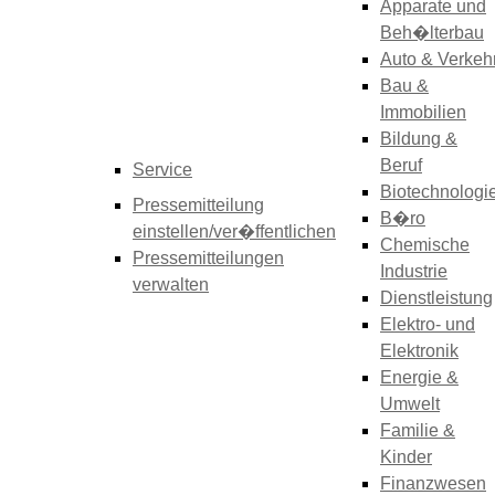
Apparate und
Beh�lterbau
Auto & Verkeh
Bau &
Immobilien
Bildung &
Beruf
Service
Biotechnologi
Pressemitteilung
B�ro
einstellen/ver�ffentlichen
Chemische
Pressemitteilungen
Industrie
verwalten
Dienstleistung
Elektro- und
Elektronik
Energie &
Umwelt
Familie &
Kinder
Finanzwesen