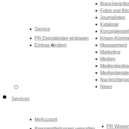
Brancheninfo
Fotos und Bil
Journalisten
Kataloge
Service
Konzepterstel
PR-Dienstleister eintragen
Krisen-Kommu
Eintrag �ndern
Management
Marketing
Medien
Medienbeoba
Medienberate
Nachrichtena
News
Services
MyAccount
PR Wisse
Pressemitteilungen verwalten