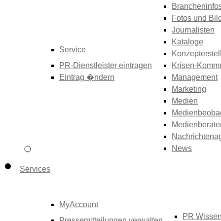
Brancheninfo
Fotos und Bil
Journalisten
Kataloge
Service
Konzepterstel
PR-Dienstleister eintragen
Krisen-Kommu
Eintrag �ndern
Management
Marketing
Medien
Medienbeoba
Medienberate
Nachrichtena
News
Services
MyAccount
PR Wisse
Pressemitteilungen verwalten