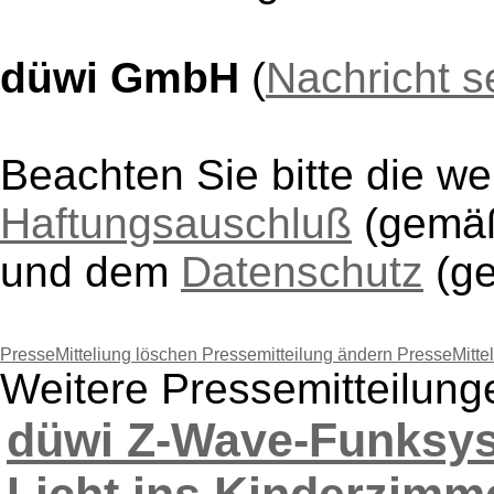
düwi GmbH
(
Nachricht 
Beachten Sie bitte die w
Haftungsauschluß
(gem
und dem
Datenschutz
(g
PresseMitteliung löschen
Pressemitteilung ändern
PresseMitte
Weitere Pressemitteilun
düwi Z-Wave-Funksyst