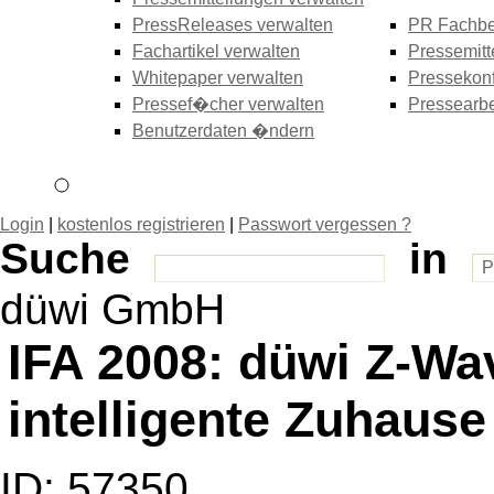
PressReleases verwalten
PR Fachbe
Fachartikel verwalten
Pressemitt
Whitepaper verwalten
Pressekonf
Pressef�cher verwalten
Pressearbe
Benutzerdaten �ndern
Login
|
kostenlos registrieren
|
Passwort vergessen ?
Suche
in
düwi GmbH
IFA 2008: düwi Z-W
intelligente Zuhause
ID: 57350