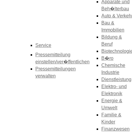
Apparate und
Beh�lterbau
Auto & Verkeh
Bau &
Immobilien
Bildung &
Beruf
Service
Biotechnologi
Pressemitteilung
B�ro
einstellen/ver�ffentlichen
Chemische
Pressemitteilungen
Industrie
verwalten
Dienstleistung
Elektro- und
Elektronik
Energie &
Umwelt
Familie &
Kinder
Finanzwesen