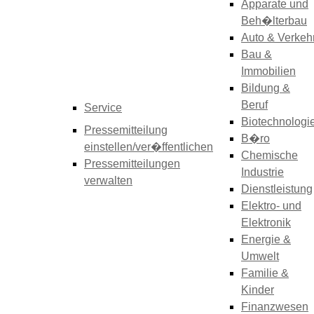
Apparate und
Beh�lterbau
Auto & Verkeh
Bau &
Immobilien
Bildung &
Beruf
Service
Biotechnologi
Pressemitteilung
B�ro
einstellen/ver�ffentlichen
Chemische
Pressemitteilungen
Industrie
verwalten
Dienstleistung
Elektro- und
Elektronik
Energie &
Umwelt
Familie &
Kinder
Finanzwesen