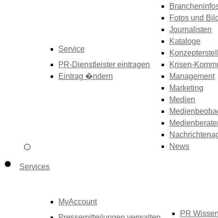
Brancheninfo
Fotos und Bil
Journalisten
Kataloge
Service
Konzepterstel
PR-Dienstleister eintragen
Krisen-Kommu
Eintrag �ndern
Management
Marketing
Medien
Medienbeoba
Medienberate
Nachrichtena
News
Services
MyAccount
PR Wisse
Pressemitteilungen verwalten