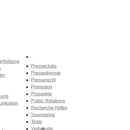
erbildung
Presseclubs
s
Pressedienste
der
Presserecht
Promotion
Prospekte
lung
Public Relations
nikation
Recherche-Hilfen
Sponsoring
Texte
Verb�nde