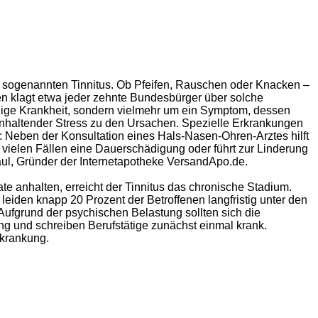
m sogenannten Tinnitus. Ob Pfeifen, Rauschen oder Knacken –
 klagt etwa jeder zehnte Bundesbürger über solche
ndige Krankheit, sondern vielmehr um ein Symptom, dessen
 anhaltender Stress zu den Ursachen. Spezielle Erkrankungen
 Neben der Konsultation eines Hals-Nasen-Ohren-Arztes hilft
vielen Fällen eine Dauerschädigung oder führt zur Linderung
ul, Gründer der Internetapotheke VersandApo.de.
e anhalten, erreicht der Tinnitus das chronische Stadium.
 leiden knapp 20 Prozent der Betroffenen langfristig unter den
ufgrund der psychischen Belastung sollten sich die
g und schreiben Berufstätige zunächst einmal krank.
rkrankung.