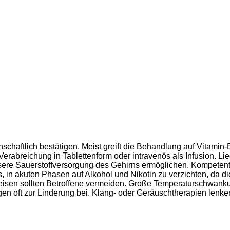
nschaftlich bestätigen. Meist greift die Behandlung auf Vitami
Verabreichung in Tablettenform oder intravenös als Infusion. Li
bessere Sauerstoffversorgung des Gehirns ermöglichen. Kompete
s, in akuten Phasen auf Alkohol und Nikotin zu verzichten, da 
peisen sollten Betroffene vermeiden. Große Temperaturschwank
n oft zur Linderung bei. Klang- oder Geräuschtherapien lenke