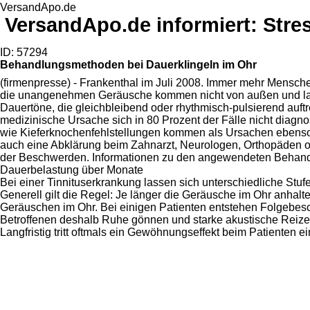
VersandApo.de
VersandApo.de informiert: Stres
ID: 57294
Behandlungsmethoden bei Dauerklingeln im Ohr
(firmenpresse) - Frankenthal im Juli 2008. Immer mehr Mensc
die unangenehmen Geräusche kommen nicht von außen und las
Dauertöne, die gleichbleibend oder rhythmisch-pulsierend auft
medizinische Ursache sich in 80 Prozent der Fälle nicht diagn
wie Kieferknochenfehlstellungen kommen als Ursachen ebenso i
auch eine Abklärung beim Zahnarzt, Neurologen, Orthopäden od
der Beschwerden. Informationen zu den angewendeten Behandlu
Dauerbelastung über Monate
Bei einer Tinnituserkrankung lassen sich unterschiedliche Stu
Generell gilt die Regel: Je länger die Geräusche im Ohr anhalte
Geräuschen im Ohr. Bei einigen Patienten entstehen Folgebesc
Betroffenen deshalb Ruhe gönnen und starke akustische Reize 
Langfristig tritt oftmals ein Gewöhnungseffekt beim Patienten 