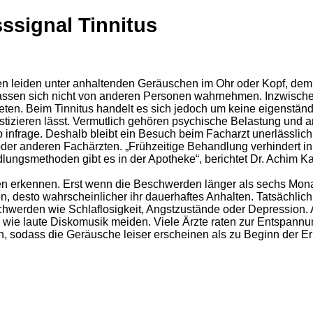
ssignal Tinnitus
hen leiden unter anhaltenden Geräuschen im Ohr oder Kopf, de
sen sich nicht von anderen Personen wahrnehmen. Inzwischen
reten. Beim Tinnitus handelt es sich jedoch um keine eigenstä
ostizieren lässt. Vermutlich gehören psychische Belastung und
nfrage. Deshalb bleibt ein Besuch beim Facharzt unerlässlich:
er anderen Fachärzten. „Frühzeitige Behandlung verhindert in 
ngsmethoden gibt es in der Apotheke“, berichtet Dr. Achim Ka
fen erkennen. Erst wenn die Beschwerden länger als sechs Monat
n, desto wahrscheinlicher ihr dauerhaftes Anhalten. Tatsächlich
hwerden wie Schlaflosigkeit, Angstzustände oder Depression. A
wie laute Diskomusik meiden. Viele Ärzte raten zur Entspannun
ein, sodass die Geräusche leiser erscheinen als zu Beginn der E