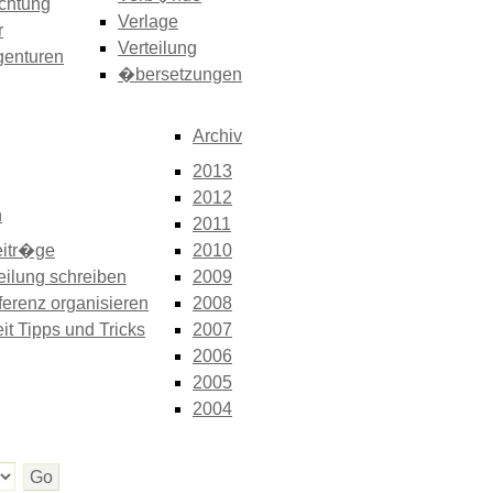
chtung
Verlage
r
Verteilung
genturen
�bersetzungen
Archiv
2013
2012
n
2011
itr�ge
2010
eilung schreiben
2009
erenz organisieren
2008
it Tipps und Tricks
2007
2006
2005
2004