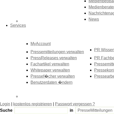
Medienbeoba
Medienberate
Nachrichtena
News
Services
MyAccount
PR Wisse
Pressemitteilungen verwalten
PressReleases verwalten
PR Fachbe
Fachartikel verwalten
Pressemitt
Whitepaper verwalten
Pressekonf
Pressef�cher verwalten
Pressearbe
Benutzerdaten �ndern
Login
|
kostenlos registrieren
|
Passwort vergessen ?
Suche
in