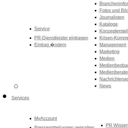
Brancheninfo
Fotos und Bil
Journalisten
Kataloge
Service
Konzepterstel
PR-Dienstleister eintragen
Krisen-Kommu
Eintrag �ndern
Management
Marketing
Medien
Medienbeoba
Medienberate
Nachrichtena
News
Services
MyAccount
PR Wisse
Pressemitteilungen verwalten