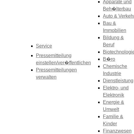
Apparate und
Beh�lterbau
Auto & Verkeh
Bau &
Immobilien
Bildung &
Beruf
Service
Biotechnologi
Pressemitteilung
B�ro
einstellen/ver�ffentlichen
Chemische
Pressemitteilungen
Industrie
verwalten
Dienstleistung
Elektro- und
Elektronik
Energie &
Umwelt
Familie &
Kinder
Finanzwesen