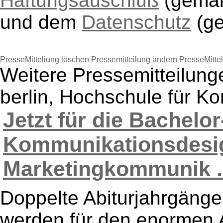
Haftungsauschluß
(gem
und dem
Datenschutz
(g
PresseMitteliung löschen
Pressemitteilung ändern
PresseMitte
Weitere Pressemitteilun
berlin, Hochschule für K
Jetzt für die Bachelo
Kommunikationsdesi
Marketingkommunik .
Doppelte Abiturjahrgänge
werden für den enormen A