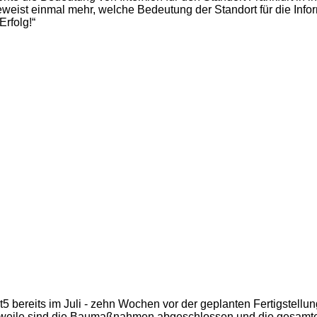
eist einmal mehr, welche Bedeutung der Standort für die Inform
rfolg!“
bereits im Juli - zehn Wochen vor der geplanten Fertigstellung 
tlerweile sind die Baumaßnahmen abgeschlossen und die gesam