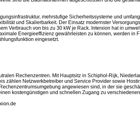
sorgungsinfrastruktur, mehrstufige Sicherheitssysteme und um
xibilität und Skalierbarkeit. Der Einsatz modernster Versorgung
nem Verbrauch von bis zu 30 kW je Rack. Interxion hat in umweltb
imale Energieeffizienz gewährleisten zu können, werden in Fra
hlungsfunktion eingesetzt.
-neutralen Rechenzentren. Mit Hauptsitz in Schiphol-Rijk, Nied
is zählen Netzwerkbetreiber und Service Provider sowie Hosti
che Rechenzentrumsumgebung angewiesen sind, in der sie geschä
n einen kostengünstigen und schnellen Zugang zu verschieden
rxion.de