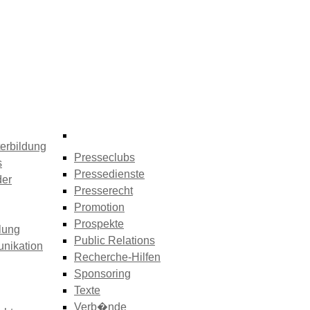
erbildung
Presseclubs
s
Pressedienste
der
Presserecht
Promotion
Prospekte
lung
Public Relations
nikation
Recherche-Hilfen
Sponsoring
Texte
Verb�nde