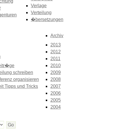
chtung
Verlage
r
Verteilung
genturen
�bersetzungen
Archiv
2013
2012
n
2011
itr�ge
2010
eilung schreiben
2009
erenz organisieren
2008
it Tipps und Tricks
2007
2006
2005
2004