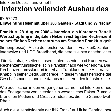
Interxion Deutschland GmbH
Interxion vollendet Ausbau de
ID: 57273
Einweihungsfeier mit über 300 Gästen - Stadt und Wirtscha
Frankfurt, 28. August 2008 – Interxion, ein führender Betr
Wertschöpfung in digitalen Netzen wichtigsten Rechenzent
seines fünften Rechenzentrums am Standort Frankfurt gefei
(firmenpresse) - Mit zu den ersten Kunden in Frankfurt5 zähl
interactive und UPC Broadband, die bereits einen ansehnliche
„Die Nachfrage seitens unserer Interessenten und Kunden war 
Rechenzentrumsfläche ist in Frankfurt nach wie vor enorm. Die 
Rechenzentrumsstandort innerhalb Frankfurts keine Alternative d
Knapp in seiner Begrüßungsrede. In diesem Markt herrsche darü
Geschäftsmodelle und die daraus resultierenden Infrastruktur-
Wie auch schon in den vergangenen Jahren hat Interxion erneut m
das Engagement von Interxion ein wesentlicher Faktor. Zumal d
Branchen Medien und Creative Industries, die ihre Standortwah
Rhein.
Auch die Vizepräsidentin der IHK Frankfurt, Ulrike Gehring, be