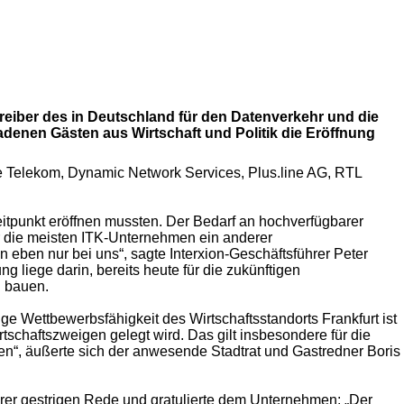
treiber des in Deutschland für den Datenverkehr und die
denen Gästen aus Wirtschaft und Politik die Eröffnung
e Telekom, Dynamic Network Services, Plus.line AG, RTL
tpunkt eröffnen mussten. Der Bedarf an hochverfügbarer
ür die meisten ITK-Unternehmen ein anderer
n eben nur bei uns“, sagte Interxion-Geschäftsführer Peter
liege darin, bereits heute für die zukünftigen
u bauen.
ige Wettbewerbsfähigkeit des Wirtschaftsstandorts Frankfurt ist
schaftszweigen gelegt wird. Das gilt insbesondere für die
en“, äußerte sich der anwesende Stadtrat und Gastredner Boris
 ihrer gestrigen Rede und gratulierte dem Unternehmen: „Der