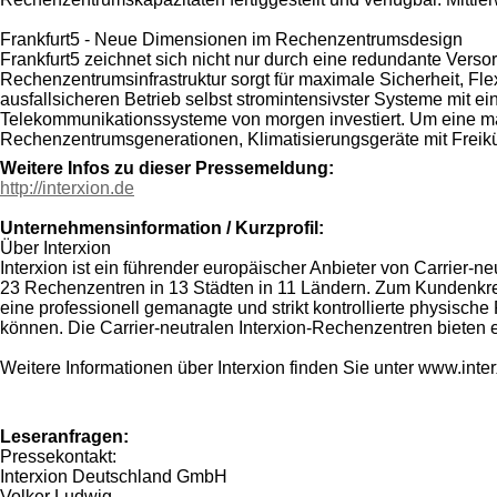
Frankfurt5 - Neue Dimensionen im Rechenzentrumsdesign
Frankfurt5 zeichnet sich nicht nur durch eine redundante Ver
Rechenzentrumsinfrastruktur sorgt für maximale Sicherheit, Fle
ausfallsicheren Betrieb selbst stromintensivster Systeme mit ei
Telekommunikationssysteme von morgen investiert. Um eine max
Rechenzentrumsgenerationen, Klimatisierungsgeräte mit Freikü
Weitere Infos zu dieser Pressemeldung:
http://interxion.de
Unternehmensinformation / Kurzprofil:
Über Interxion
Interxion ist ein führender europäischer Anbieter von Carrier
23 Rechenzentren in 13 Städten in 11 Ländern. Zum Kundenkre
eine professionell gemanagte und strikt kontrollierte physis
können. Die Carrier-neutralen Interxion-Rechenzentren biete
Weitere Informationen über Interxion finden Sie unter www.inte
Leseranfragen:
Pressekontakt:
Interxion Deutschland GmbH
Volker Ludwig