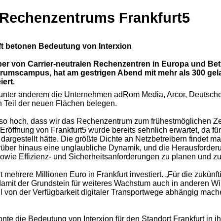
s Rechenzentrums Frankfurt5
ft betonen Bedeutung von Interxion
eiber von Carrier-neutralen Rechenzentren in Europa und Be
rumscampus, hat am gestrigen Abend mit mehr als 300 gela
ert.
en unter anderem die Unternehmen adRom Media, Arcor, Deutsch
n Teil der neuen Flächen belegen.
so hoch, dass wir das Rechenzentrum zum frühestmöglichen Zei
Eröffnung von Frankfurt5 wurde bereits sehnlich erwartet, da f
argestellt hätte. Die größte Dichte an Netzbetreibern findet ma
ber hinaus eine unglaubliche Dynamik, und die Herausforderung 
 sowie Effizienz- und Sicherheitsanforderungen zu planen und z
ehrere Millionen Euro in Frankfurt investiert. „Für die zukünft
amit der Grundstein für weiteres Wachstum auch in anderen Wirt
l von der Verfügbarkeit digitaler Transportwege abhängig mach
tonte die Bedeutung von Interxion für den Standort Frankfurt in