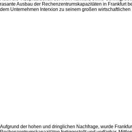
rasante Ausbau der Rechenzentrumskapazitäten in Frankfurt bew
dem Unternehmen Interxion zu seinem großen wirtschaftlichen E
Aufgrund der hohen und dringlichen Nachfrage, wurde Frankfurt5 
Rechenzentrumskapazitäten fertiggestellt und verfügbar. Mit