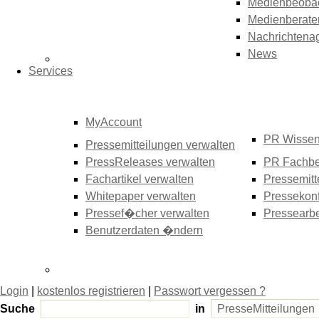
Medienbeoba
Medienberate
Nachrichtena
News
Services
MyAccount
PR Wisse
Pressemitteilungen verwalten
PressReleases verwalten
PR Fachbe
Fachartikel verwalten
Pressemitt
Whitepaper verwalten
Pressekonf
Pressef�cher verwalten
Pressearbe
Benutzerdaten �ndern
Login
|
kostenlos registrieren
|
Passwort vergessen ?
Suche
in