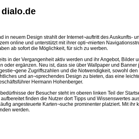
dialo.de
nd in neuem Design strahlt der Internet¬auftritt des Auskunfts-
rzem online und unterstützt mit ihrer opti¬mierten Navigationss
en ab sofort die Möglichkeit, für sich zu werben.
eits in der Vergangenheit aktiv werden und ihr Angebot, Bilder
en oder ergänzen. Neu ist, dass sie über Wallpaper und Banner
 gestie¬gene Zugriffszahlen und die Notwendigkeit, sowohl den
chtliches und an¬sprechendes Design zu bieten, das eine leich
e Geschäftsführer Hermann Hohenberger.
dürfnisse der Besucher steht im oberen linken Teil der Startse
 aufbereitet finden die Nutzer dort Tipps und Wissenswertes a
ufig angesteuerte Karten¬suche prominenter platziert. Mit ihr 
unden werden.