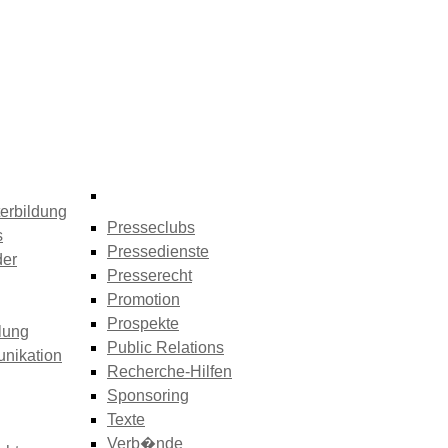
erbildung
Presseclubs
s
Pressedienste
der
Presserecht
Promotion
Prospekte
lung
Public Relations
nikation
Recherche-Hilfen
Sponsoring
Texte
Verb�nde