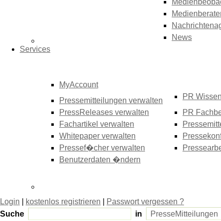
Medienbeoba
Medienberate
Nachrichtena
News
Services
MyAccount
PR Wisse
Pressemitteilungen verwalten
PressReleases verwalten
PR Fachbe
Fachartikel verwalten
Pressemitt
Whitepaper verwalten
Pressekonf
Pressef�cher verwalten
Pressearbe
Benutzerdaten �ndern
Login
|
kostenlos registrieren
|
Passwort vergessen ?
Suche
in