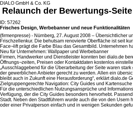
DIALO GmbH & Co. KG
Relaunch der Bewertungs-Seite 
ID: 57262
Frisches Design, Werbebanner und neue Funktionalitäten
(firmenpresse) - Nürnberg, 27. August 2008 – Übersichtlicher u
Frischzellenkur. Die behutsam renovierte Oberfläche ist seit ku
Face¬lift prägt die Farbe Blau das Gesamtbild. Unternehmen hab
Neu für Unternehmen: Wallpaper und Werbebanner
Firmen, Handwerker und Dienstleister konnten bei dialo.de ber
Öffnungs¬zeiten, Preisen oder Kontaktdaten kostenlos einstell
„Ausschlaggebend für die Überarbeitung der Seite waren stark
der gewerblichen Anbieter gerecht zu werden. Allen ein übersi
bleibt auch in Zukunft eine Herausforderung“, erklärt dialo.d
Zielgruppengerechte Navigation: City Guides und Kartensuche
Für die unterschiedlichen Nutzungsansprüche und Informationsbe
Verfügung, der die City Guides besonders hervorhebt. Passend
Stadt. Neben den Stadtführern wurde auch die von den Usern hä
oder einer Privatperson einfach und in wenigen Sekunden gef