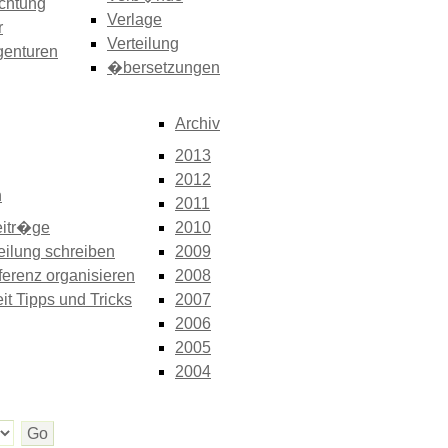
chtung
Verlage
r
Verteilung
genturen
�bersetzungen
Archiv
2013
2012
n
2011
itr�ge
2010
eilung schreiben
2009
erenz organisieren
2008
it Tipps und Tricks
2007
2006
2005
2004