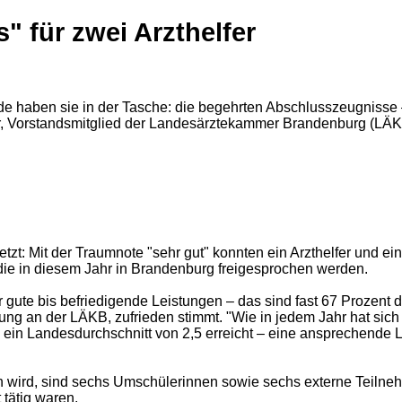
" für zwei Arzthelfer
 haben sie in der Tasche: die begehrten Abschlusszeugnisse – 
, Vorstandsmitglied der Landesärztekammer Brandenburg (LÄKB).
etzt: Mit der Traumnote "sehr gut" konnten ein Arzthelfer und 
 die in diesem Jahr in Brandenburg freigesprochen werden.
 gute bis befriedigende Leistungen – das sind fast 67 Prozent 
dung an der LÄKB, zufrieden stimmt. "Wie in jedem Jahr hat sic
 ein Landesdurchschnitt von 2,5 erreicht – eine ansprechende 
en wird, sind sechs Umschülerinnen sowie sechs externe Teilne
 tätig waren.