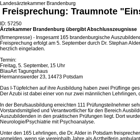
Landesärztekammer Brandenburg
Freisprechung: Traumnote "Eins
ID: 57250
Ärztekammer Brandenburg übergibt Abschlusszeugnisse
(firmenpresse) - Insgesamt 165 brandenburgische Auszubildende
Freisprechung erfolgt am 5. September durch Dr. Stephan Alder
herzlich eingeladen.
Termin:
Freitag, 5. September, 15 Uhr
BlauArt Tagungshaus
Hermannswerder 23, 14473 Potsdam
Das I-Tüpfelchen auf ihre Ausbildung haben zwei Prüflinge ges
Der Azubi ist dabei einer von nur zwei männlichen Lehrlingen,
In der Berufsausbildung erreichten 111 Prüfungsteilnehmer sehr
Vorstandsmitglied und Verantwortlicher für den Bereich Ausbil
Auszubildenden in den praktischen Prüfungen liegt. Dort wurde
Neurologie/Psychiatrie mit Psychoanalyse.
Unter den 165 Lehrlingen, die Dr. Alder in Potsdam freisprech
anmelden, wenn sie viereinhalb Jahre als Arzthelferin ambulant