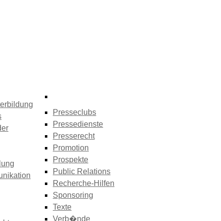
erbildung
Presseclubs
s
Pressedienste
der
Presserecht
Promotion
Prospekte
lung
Public Relations
nikation
Recherche-Hilfen
Sponsoring
Texte
Verb�nde