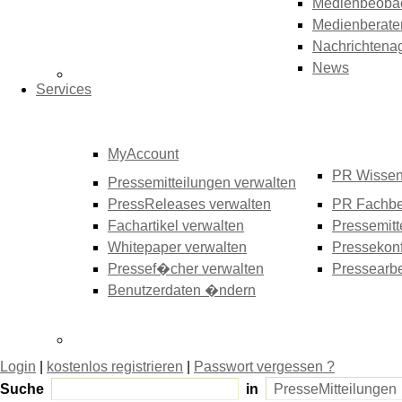
Medienbeoba
Medienberate
Nachrichtena
News
Services
MyAccount
PR Wisse
Pressemitteilungen verwalten
PressReleases verwalten
PR Fachbe
Fachartikel verwalten
Pressemitt
Whitepaper verwalten
Pressekonf
Pressef�cher verwalten
Pressearbe
Benutzerdaten �ndern
Login
|
kostenlos registrieren
|
Passwort vergessen ?
Suche
in