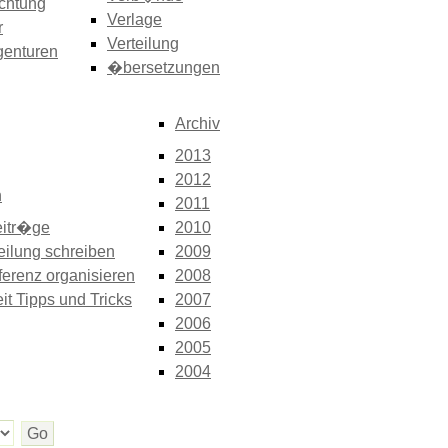
chtung
Verlage
r
Verteilung
genturen
�bersetzungen
Archiv
2013
2012
n
2011
itr�ge
2010
eilung schreiben
2009
erenz organisieren
2008
it Tipps und Tricks
2007
2006
2005
2004