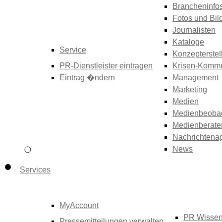
Brancheninfo
Fotos und Bil
Journalisten
Kataloge
Service
Konzepterstel
PR-Dienstleister eintragen
Krisen-Kommu
Eintrag �ndern
Management
Marketing
Medien
Medienbeoba
Medienberate
Nachrichtena
News
Services
MyAccount
PR Wisse
Pressemitteilungen verwalten