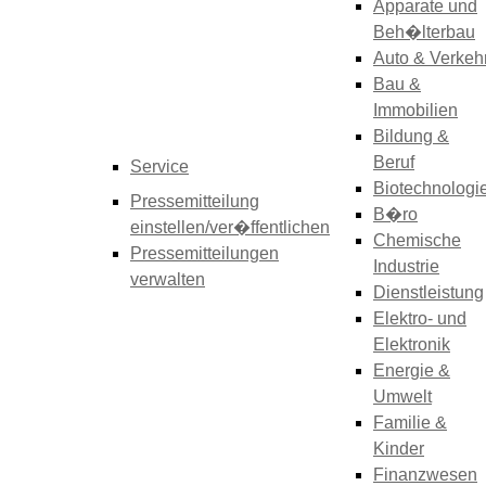
Apparate und
Beh�lterbau
Auto & Verkeh
Bau &
Immobilien
Bildung &
Beruf
Service
Biotechnologi
Pressemitteilung
B�ro
einstellen/ver�ffentlichen
Chemische
Pressemitteilungen
Industrie
verwalten
Dienstleistung
Elektro- und
Elektronik
Energie &
Umwelt
Familie &
Kinder
Finanzwesen