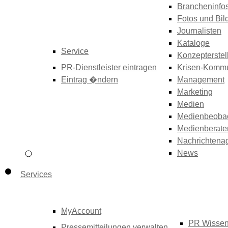
Brancheninfo
Fotos und Bil
Journalisten
Kataloge
Service
Konzepterstel
PR-Dienstleister eintragen
Krisen-Kommu
Eintrag �ndern
Management
Marketing
Medien
Medienbeoba
Medienberate
Nachrichtena
News
Services
MyAccount
PR Wisse
Pressemitteilungen verwalten