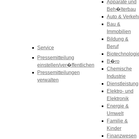
Apparate und
Beh�lterbau
Auto & Verkeh
Bau &
Immobilien
Bildung &
Beruf
Service
Biotechnologi
Pressemitteilung
B�ro
einstellen/ver�ffentlichen
Chemische
Pressemitteilungen
Industrie
verwalten
Dienstleistung
Elektro- und
Elektronik
Energie &
Umwelt
Familie &
Kinder
Finanzwesen