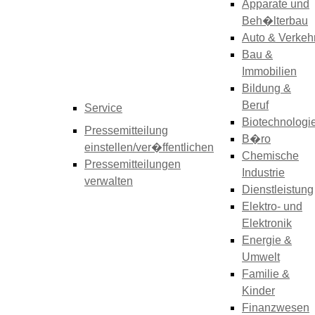
Apparate und
Beh�lterbau
Auto & Verkeh
Bau &
Immobilien
Bildung &
Beruf
Service
Biotechnologi
Pressemitteilung
B�ro
einstellen/ver�ffentlichen
Chemische
Pressemitteilungen
Industrie
verwalten
Dienstleistung
Elektro- und
Elektronik
Energie &
Umwelt
Familie &
Kinder
Finanzwesen