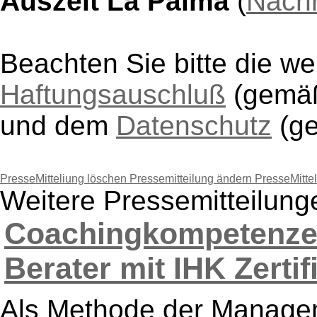
Auszeit La Palma
(
Nachr
Beachten Sie bitte die w
Haftungsauschluß
(gem
und dem
Datenschutz
(g
PresseMitteliung löschen
Pressemitteilung ändern
PresseMitte
Weitere Pressemitteilung
Coachingkompetenzen
Berater mit IHK Zertifi
Als Methode der Managem