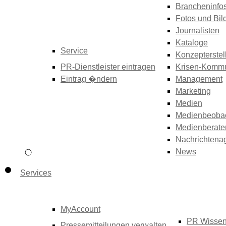
Brancheninfo
Fotos und Bil
Journalisten
Kataloge
Service
Konzepterstel
PR-Dienstleister eintragen
Krisen-Kommu
Eintrag �ndern
Management
Marketing
Medien
Medienbeoba
Medienberate
Nachrichtena
News
Services
MyAccount
PR Wisse
Pressemitteilungen verwalten