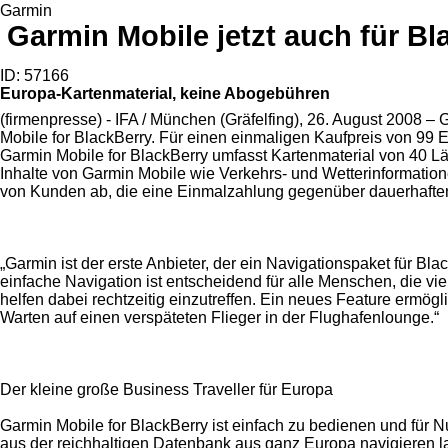
Garmin
Garmin Mobile jetzt auch für Bl
ID: 57166
Europa-Kartenmaterial, keine Abogebühren
(firmenpresse) - IFA / München (Gräfelfing), 26. August 2008 –
Mobile for BlackBerry. Für einen einmaligen Kaufpreis von 99 E
Garmin Mobile for BlackBerry umfasst Kartenmaterial von 40 Lä
Inhalte von Garmin Mobile wie Verkehrs- und Wetterinformation
von Kunden ab, die eine Einmalzahlung gegenüber dauerhafte
„Garmin ist der erste Anbieter, der ein Navigationspaket für 
einfache Navigation ist entscheidend für alle Menschen, die v
helfen dabei rechtzeitig einzutreffen. Ein neues Feature ermög
Warten auf einen verspäteten Flieger in der Flughafenlounge.“
Der kleine große Business Traveller für Europa
Garmin Mobile for BlackBerry ist einfach zu bedienen und für N
aus der reichhaltigen Datenbank aus ganz Europa navigieren la