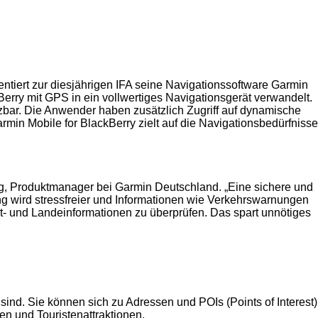
sentiert zur diesjährigen IFA seine Navigationssoftware Garmin
erry mit GPS in ein vollwertiges Navigationsgerät verwandelt.
tzbar. Die Anwender haben zusätzlich Zugriff auf dynamische
min Mobile for BlackBerry zielt auf die Navigationsbedürfnisse
Meng, Produktmanager bei Garmin Deutschland. „Eine sichere und
ng wird stressfreier und Informationen wie Verkehrswarnungen
art- und Landeinformationen zu überprüfen. Das spart unnötiges
ind. Sie können sich zu Adressen und POIs (Points of Interest)
en und Touristenattraktionen.