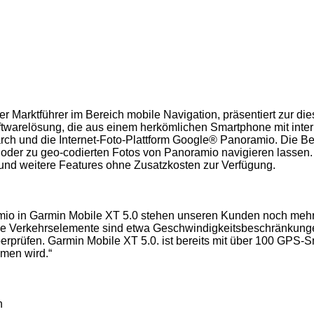
er Marktführer im Bereich mobile Navigation, präsentiert zur di
ftwarelösung, die aus einem herkömlichen Smartphone mit inter
arch und die Internet-Foto-Plattform Google® Panoramio. Die B
n oder zu geo-codierten Fotos von Panoramio navigieren lasse
und weitere Features ohne Zusatzkosten zur Verfügung.
o in Garmin Mobile XT 5.0 stehen unseren Kunden noch mehr i
e Verkehrselemente sind etwa Geschwindigkeitsbeschränkunge
berprüfen. Garmin Mobile XT 5.0. ist bereits mit über 100 GPS
men wird.“
n