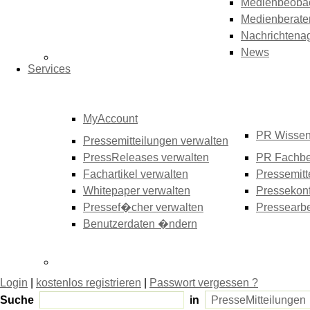
Medienbeoba
Medienberate
Nachrichtena
News
Services
MyAccount
PR Wisse
Pressemitteilungen verwalten
PressReleases verwalten
PR Fachbe
Fachartikel verwalten
Pressemitt
Whitepaper verwalten
Pressekonf
Pressef�cher verwalten
Pressearbe
Benutzerdaten �ndern
Login
|
kostenlos registrieren
|
Passwort vergessen ?
Suche
in