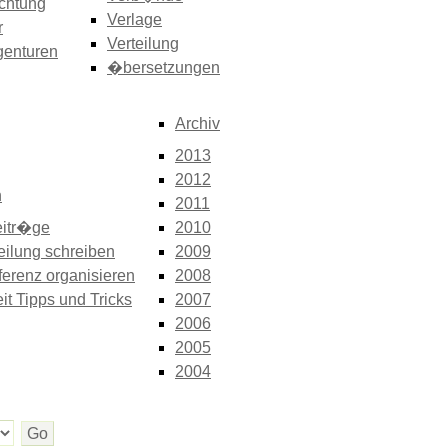
chtung
Verlage
r
Verteilung
genturen
�bersetzungen
Archiv
2013
2012
n
2011
itr�ge
2010
eilung schreiben
2009
erenz organisieren
2008
it Tipps und Tricks
2007
2006
2005
2004