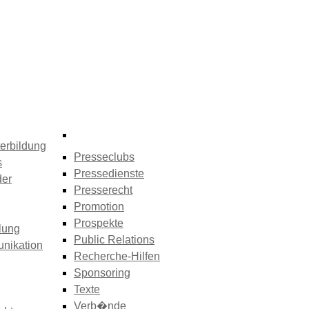
erbildung
Presseclubs
s
Pressedienste
der
Presserecht
Promotion
Prospekte
lung
Public Relations
nikation
Recherche-Hilfen
Sponsoring
Texte
Verb�nde