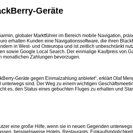
ackBerry-Geräte
 Garmin, globaler Marktführer im Bereich mobile Navigation, prä
uro erhalten Kunden eine Navigationssoftware, die ihren BlackB
ndern in West- und Osteuropa und ist zeitlich unbeschränkt nu
en sowie Google Local Search. Der einmalige Kaufpreis von Gar
n monatlichen Zahlungen bevorzugen.
BlackBerry-Geräte gegen Einmalzahlung anbietet“, erklärt Olaf 
iel unterwegs sind. Der Weg zu einem wichtigen Geschäftsmeeti
licht es, den Status eines gebuchten Fluges zu erhalten und St
utzer eine große Hilfe, wenn sie in neuen Gegenden unterwegs s
ssen, beispielsweise Hotels, Restaurants, Einkaufsmöglichkeit