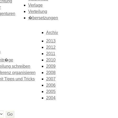
chtung
Verlage
r
Verteilung
genturen
�bersetzungen
Archiv
2013
2012
n
2011
itr�ge
2010
eilung schreiben
2009
erenz organisieren
2008
it Tipps und Tricks
2007
2006
2005
2004