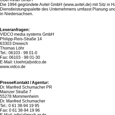
Die 1994 gegründete Avitel GmbH (www.avitel.de) mit Sitz in 
Dienstleistungspalette des Unternehmens umfasst Planung und 
in Niedersachsen.
Leseranfragen:
VIDCO media systems GmbH
Philipp-Reis-Straße 14
63303 Dreieich
Thomas Löhr
Tel.: 06103 - 98 01-0
Fax: 06103 - 98 01-30
E-Mail: t.loehr(at)vidco.de
www.vidco.de
PresseKontakt / Agentur:
Dr. Manfred Schumacher PR
Mainzer Straße 7
55278 Mommenheim
Dr. Manfred Schumacher
Tel.: 0 61 38-94 19 95
Fax: 0 61 38-94 19 96
E-Mail: info(at)msch-pr.de