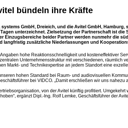
tel bündeln ihre Kräfte
 systems GmbH, Dreieich, und die Avitel GmbH, Hamburg, si
agen unterzeichnet. Zielsetzung der Partnerschaft ist die
der Einzugsbereiche beider Partner werden nunmehr die sü
d langfristig zusätzliche Niederlassungen und Kooperations
ngaben hohe Reaktionsschnelligkeit und kosteneffektiver Serv
entralen Unternehmensstruktur mit verschiedenen, räumlich vert
n Markt- und Technikexpertise an jedem Standort eine exzelle
der unseren hohen Standard bei Raum- und audiovisuellen Komm
schäftsführer bei VIDCO. „Damit erschließen wir uns nahezu a
rtriebsorganisation, von der Avitel künftig profitiert. Umgekehr
oben“, ergänzt Dipl.-Ing. Rolf Lemke, Geschäftsführer der Avi