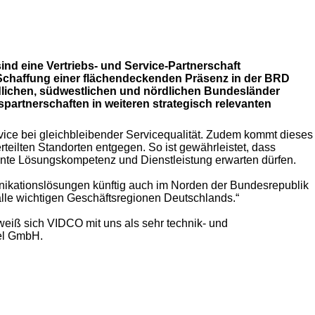
nd eine Vertriebs- und Service-Partnerschaft
 Schaffung einer flächendeckenden Präsenz in der BRD
dlichen, südwestlichen und nördlichen Bundesländer
partnerschaften in weiteren strategisch relevanten
ice bei gleichbleibender Servicequalität. Zudem kommt dieses
eilten Standorten entgegen. So ist gewährleistet, dass
nte Lösungskompetenz und Dienstleistung erwarten dürfen.
unikationslösungen künftig auch im Norden der Bundesrepublik
lle wichtigen Geschäftsregionen Deutschlands.“
t weiß sich VIDCO mit uns als sehr technik- und
tel GmbH.