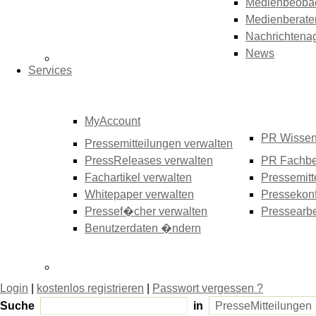
Medienbeoba
Medienberate
Nachrichtena
News
Services
MyAccount
PR Wisse
Pressemitteilungen verwalten
PressReleases verwalten
PR Fachbe
Fachartikel verwalten
Pressemitt
Whitepaper verwalten
Pressekonf
Pressef�cher verwalten
Pressearbe
Benutzerdaten �ndern
Login
|
kostenlos registrieren
|
Passwort vergessen ?
Suche
in