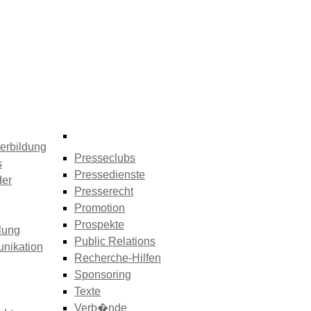
erbildung
Presseclubs
s
Pressedienste
der
Presserecht
Promotion
Prospekte
lung
Public Relations
nikation
Recherche-Hilfen
Sponsoring
Texte
Verb�nde