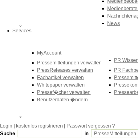
Medienbeoba
Medienberate
Nachrichtena
News
Services
MyAccount
PR Wisse
Pressemitteilungen verwalten
PressReleases verwalten
PR Fachbe
Fachartikel verwalten
Pressemitt
Whitepaper verwalten
Pressekonf
Pressef�cher verwalten
Pressearbe
Benutzerdaten �ndern
Login
|
kostenlos registrieren
|
Passwort vergessen ?
Suche
in