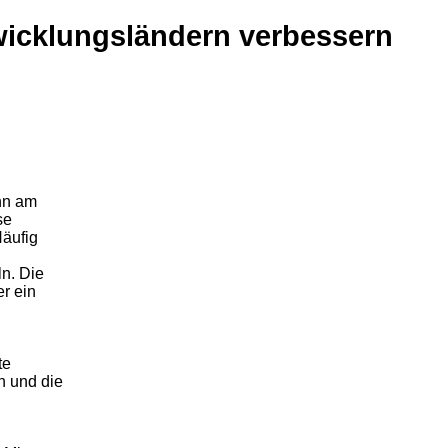
icklungsländern verbessern
nn am
se
Häufig
n. Die
er ein
n
te
n und die