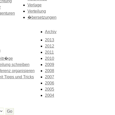
chtung
Verlage
r
Verteilung
genturen
�bersetzungen
Archiv
2013
2012
n
2011
itr�ge
2010
eilung schreiben
2009
erenz organisieren
2008
it Tipps und Tricks
2007
2006
2005
2004