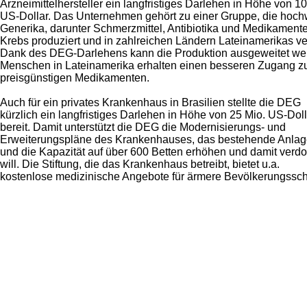
Arzneimittelhersteller ein langfristiges Darlehen in Höhe von 10
US-Dollar. Das Unternehmen gehört zu einer Gruppe, die hoch
Generika, darunter Schmerzmittel, Antibiotika und Medikament
Krebs produziert und in zahlreichen Ländern Lateinamerikas ver
Dank des DEG-Darlehens kann die Produktion ausgeweitet we
Menschen in Lateinamerika erhalten einen besseren Zugang z
preisgünstigen Medikamenten.
Auch für ein privates Krankenhaus in Brasilien stellte die DEG
kürzlich ein langfristiges Darlehen in Höhe von 25 Mio. US-Doll
bereit. Damit unterstützt die DEG die Modernisierungs- und
Erweiterungspläne des Krankenhauses, das bestehende Anlag
und die Kapazität auf über 600 Betten erhöhen und damit verd
will. Die Stiftung, die das Krankenhaus betreibt, bietet u.a.
kostenlose medizinische Angebote für ärmere Bevölkerungssch