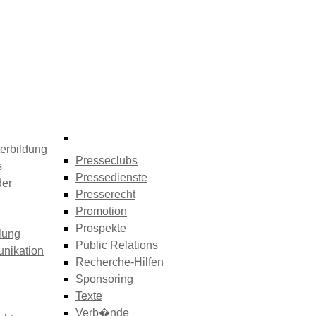
erbildung
Presseclubs
s
Pressedienste
der
Presserecht
Promotion
Prospekte
lung
Public Relations
nikation
Recherche-Hilfen
Sponsoring
Texte
Verb�nde