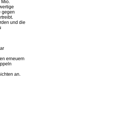
 Mio.
wertige
e gegen
treibt.
rden und die
u
ar
en erneuern
oppeln
ichten an.