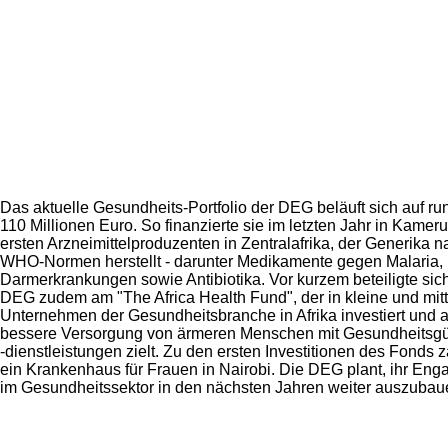
Das aktuelle Gesundheits-Portfolio der DEG beläuft sich auf ru
110 Millionen Euro. So finanzierte sie im letzten Jahr in Kamer
ersten Arzneimittelproduzenten in Zentralafrika, der Generika n
WHO-Normen herstellt - darunter Medikamente gegen Malaria,
Darmerkrankungen sowie Antibiotika. Vor kurzem beteiligte sic
DEG zudem am "The Africa Health Fund", der in kleine und mitt
Unternehmen der Gesundheitsbranche in Afrika investiert und a
bessere Versorgung von ärmeren Menschen mit Gesundheitsgü
-dienstleistungen zielt. Zu den ersten Investitionen des Fonds z
ein Krankenhaus für Frauen in Nairobi. Die DEG plant, ihr En
im Gesundheitssektor in den nächsten Jahren weiter auszubau