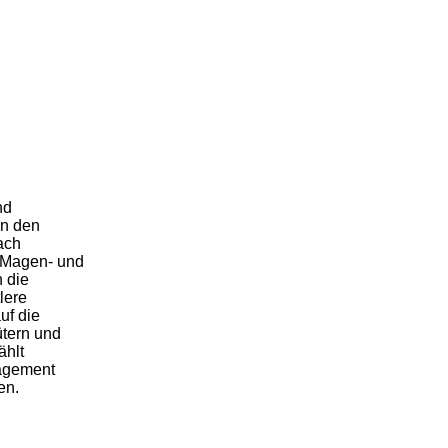
nd
un den
ach
 Magen- und
h die
lere
uf die
tern und
ählt
gagement
en.