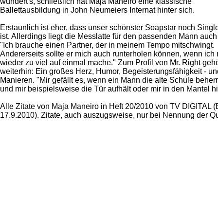
wundert's, schließlich hat Maja Maneiro eine klassische
Ballettausbildung in John Neumeiers Internat hinter sich.
Erstaunlich ist eher, dass unser schönster Soapstar noch Singl
ist. Allerdings liegt die Messlatte für den passenden Mann auch
"Ich brauche einen Partner, der in meinem Tempo mitschwingt.
Andererseits sollte er mich auch runterholen können, wenn ich
wieder zu viel auf einmal mache." Zum Profil von Mr. Right geh
weiterhin: Ein großes Herz, Humor, Begeisterungsfähigkeit - un
Manieren. "Mir gefällt es, wenn ein Mann die alte Schule beher
und mir beispielsweise die Tür aufhält oder mir in den Mantel hil
Alle Zitate von Maja Maneiro in Heft 20/2010 von TV DIGITAL (
17.9.2010). Zitate, auch auszugsweise, nur bei Nennung der Q