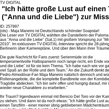
TV DIGITAL
"Ich hätte große Lust auf eine
("Anna und die Liebe") zur Mis
ID: 257997
(ots) - Maja Maneiro ist Deutschlands schönster Soapstar!
Die Leser von TV DIGITAL wählten die Darstellerin der Palom
aus "Anna und die Liebe" (Sat.1) mit großem Vorsprung zur "M
2010". Im exklusiven TV-DIGITAL-Interview spricht die 28-jähri
Berlinerin über Karrierepläne. Und über den Mann ihrer Träume
Die gute Nachricht für Fans zuerst: Serienmüde ist die
temperamentvolle Halbspanierin noch lange nicht, ein Ende v
und die Liebe" ist für sie kein Thema. "Ich habe nach wie vor g
viel Spaß an der Rolle und dem Team." An die Zukunft denkt de
Pedro-Almodóvar-Fan Maja Maneiro natürlich dennoch und wün
Rollenangebote, die die komplette Bandbreite von der Komödie
Tragödie abdecken. "Ich bin sehr offen und hungrig darauf, mir
wieder neue Charaktere zu erarbeiten."
Ihr Traum? Irgendwann einmal mit Benicio Del Toro vor der Ka
zu stehen. Und dann ist da noch etwas: "Ich hätte große Lust au
einen Tanzfilm - einer meiner übrig gebliebenen Mädchenträu