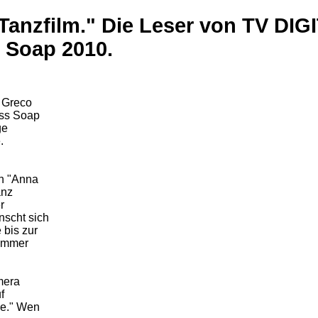
n Tanzfilm." Die Leser von TV DI
s Soap 2010.
a Greco
iss Soap
ge
.
on "Anna
anz
r
scht sich
 bis zur
 immer
mera
f
me." Wen