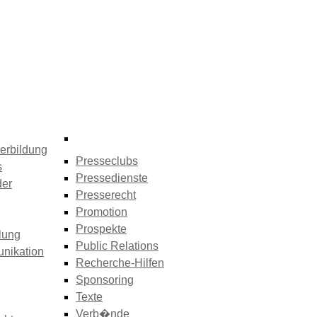
erbildung
Presseclubs
s
Pressedienste
der
Presserecht
Promotion
Prospekte
lung
Public Relations
nikation
Recherche-Hilfen
Sponsoring
Texte
Verb�nde