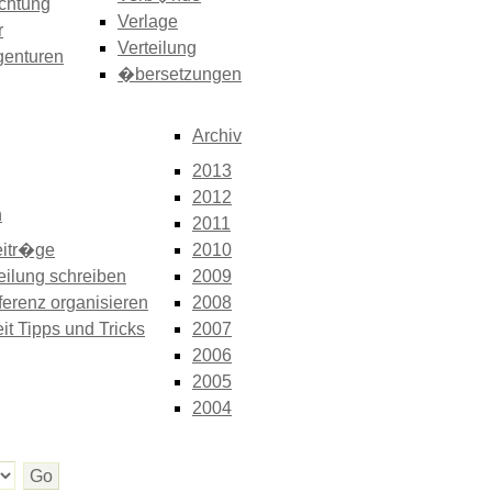
chtung
Verlage
r
Verteilung
genturen
�bersetzungen
Archiv
2013
2012
n
2011
itr�ge
2010
eilung schreiben
2009
erenz organisieren
2008
it Tipps und Tricks
2007
2006
2005
2004