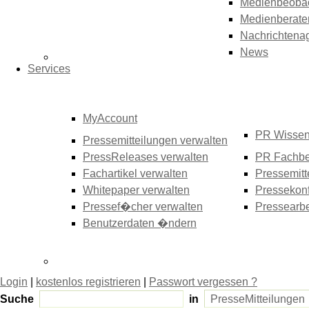
Medienbeoba
Medienberate
Nachrichtena
News
Services
MyAccount
PR Wisse
Pressemitteilungen verwalten
PressReleases verwalten
PR Fachbe
Fachartikel verwalten
Pressemitt
Whitepaper verwalten
Pressekonf
Pressef�cher verwalten
Pressearbe
Benutzerdaten �ndern
Login
|
kostenlos registrieren
|
Passwort vergessen ?
Suche
in