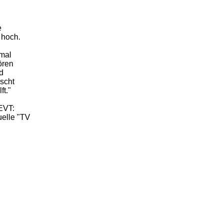
e
 hoch.
 mal
ören
d
rscht
ft."
EVT:
uelle "TV