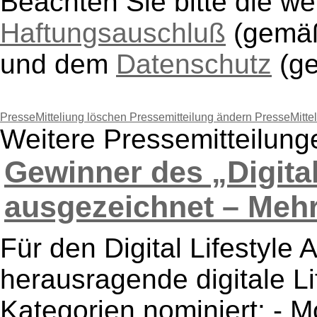
Beachten Sie bitte die w
Haftungsauschluß
(gem
und dem
Datenschutz
(g
PresseMitteliung löschen
Pressemitteilung ändern
PresseMitte
Weitere Pressemitteilun
Gewinner des „Digital
ausgezeichnet – Mehr 
Für den Digital Lifestyl
herausragende digitale Li
Kategorien nominiert: - M