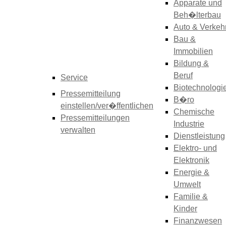
Apparate und
Beh�lterbau
Auto & Verkeh
Bau &
Immobilien
Bildung &
Beruf
Service
Biotechnologi
Pressemitteilung
B�ro
einstellen/ver�ffentlichen
Chemische
Pressemitteilungen
Industrie
verwalten
Dienstleistung
Elektro- und
Elektronik
Energie &
Umwelt
Familie &
Kinder
Finanzwesen