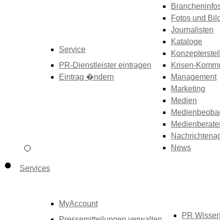
Brancheninfo
Fotos und Bil
Journalisten
Kataloge
Service
Konzepterstel
PR-Dienstleister eintragen
Krisen-Kommu
Eintrag �ndern
Management
Marketing
Medien
Medienbeoba
Medienberate
Nachrichtena
News
Services
MyAccount
PR Wisse
Pressemitteilungen verwalten