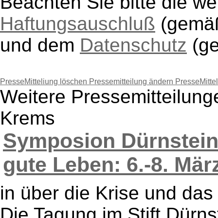
Beachten Sie bitte die w
Haftungsauschluß
(gem
und dem
Datenschutz
(g
PresseMitteliung löschen
Pressemitteilung ändern
PresseMitte
Weitere Pressemitteilung
Krems
Symposion Dürnstein 
gute Leben: 6.-8. März
in über die Krise und das
Die Tagung im Stift Dürn