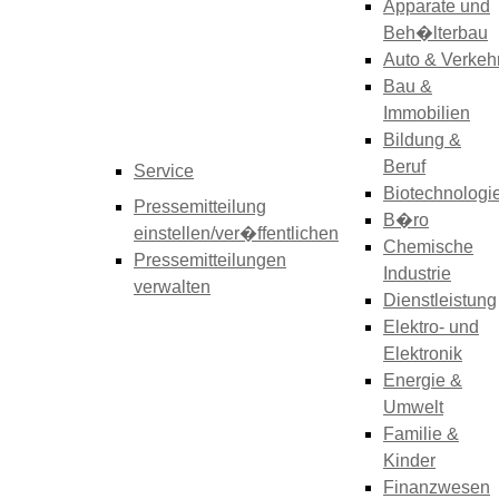
Apparate und
Beh�lterbau
Auto & Verkeh
Bau &
Immobilien
Bildung &
Beruf
Service
Biotechnologi
Pressemitteilung
B�ro
einstellen/ver�ffentlichen
Chemische
Pressemitteilungen
Industrie
verwalten
Dienstleistung
Elektro- und
Elektronik
Energie &
Umwelt
Familie &
Kinder
Finanzwesen