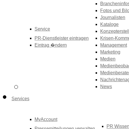
Brancheninfo
Fotos und Bil
Journalisten
Kataloge
Service
Konzepterstel
PR-Dienstleister eintragen
Krisen-Kommu
Eintrag �ndern
Management
Marketing
Medien
Medienbeoba
Medienberate
Nachrichtena
News
Services
MyAccount
PR Wisse
Pressemitteilungen verwalten