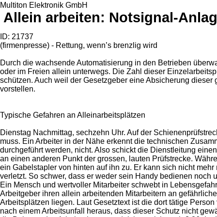
Multiton Elektronik GmbH
Allein arbeiten: Notsignal-Anl
ID: 21737
(firmenpresse) - Rettung, wenn’s brenzlig wird
Durch die wachsende Automatisierung in den Betrieben überw
oder im Freien allein unterwegs. Die Zahl dieser Einzelarbeitspl
schützen. Auch weil der Gesetzgeber eine Absicherung dieser g
vorstellen.
Typische Gefahren an Alleinarbeitsplätzen
Dienstag Nachmittag, sechzehn Uhr. Auf der Schienenprüfstrecke
muss. Ein Arbeiter in der Nähe erkennt die technischen Zusam
durchgeführt werden, nicht. Also schickt die Dienstleitung einen
an einen anderen Punkt der grossen, lauten Prüfstrecke. Währe
ein Gabelstapler von hinten auf ihn zu. Er kann sich nicht meh
verletzt. So schwer, dass er weder sein Handy bedienen noch um
Ein Mensch und wertvoller Mitarbeiter schwebt in Lebensgefah
Arbeitgeber ihren allein arbeitenden Mitarbeitern an gefährlic
Arbeitsplätzen liegen. Laut Gesetztext ist die dort tätige Person
nach einem Arbeitsunfall heraus, dass dieser Schutz nicht gewä