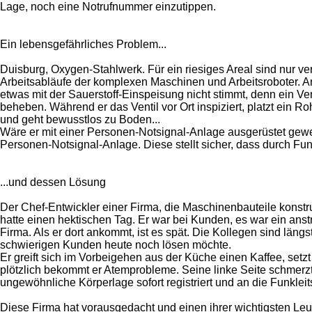
Lage, noch eine Notrufnummer einzutippen.
Ein lebensgefährliches Problem...
Duisburg, Oxygen-Stahlwerk. Für ein riesiges Areal sind nur ver
Arbeitsabläufe der komplexen Maschinen und Arbeitsroboter. An
etwas mit der Sauerstoff-Einspeisung nicht stimmt, denn ein Ven
beheben. Während er das Ventil vor Ort inspiziert, platzt ein 
und geht bewusstlos zu Boden...
Wäre er mit einer Personen-Notsignal-Anlage ausgerüstet gewe
Personen-Notsignal-Anlage. Diese stellt sicher, dass durch Fun
...und dessen Lösung
Der Chef-Entwickler einer Firma, die Maschinenbauteile konstru
hatte einen hektischen Tag. Er war bei Kunden, es war ein ans
Firma. Als er dort ankommt, ist es spät. Die Kollegen sind län
schwierigen Kunden heute noch lösen möchte.
Er greift sich im Vorbeigehen aus der Küche einen Kaffee, setz
plötzlich bekommt er Atemprobleme. Seine linke Seite schmerzt.
ungewöhnliche Körperlage sofort registriert und an die Funkleits
Diese Firma hat vorausgedacht und einen ihrer wichtigsten Le