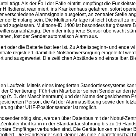
 trägt. Als der Fall der Fälle eintritt, empfängt die Funkleitst
Hilfsdienst reanimiert, ins Krankenhaus gefahren, sofort operiert
 verschiedene Alarmsignale ausgelöst, an zentraler Stelle ange
 der Empfang sein. Die Multiton-Anlage ist leicht überall zu inst
 zugelassen. Mulittone-ID 1400 ist besonders für grössere Betri
willensunabhängig. Denn der integrierte Sensor überwacht stän
u stehen, löst der Sender automatisch Alarm aus.
iert oder die Batterie fast leer ist. Zu Arbeitsbeginn- und ende
trale registriert, damit die Notstromversorgung eingeleitet we
rt und ausgewertet. Die zeitlichen Abstände sind einstellbar. B
 Laufzeit. Mittels eines integrierten Standortlesesystems kann
der Orientierung. Führt ein Mitarbeiter seinen Sender an den je
nnung (z. B. der Maschinenraum) und der Name der gesicherten Pe
sicherten Person, die Art der Alarmauslösung sowie den letzten
ierung über UHF-Positionssender ist möglich.
ndsender nötig sind, werden über Datenbus mit der Notruf-Zent
 Zentraleinheit kann in der Standardausführung bis zu 16 Hands
näre Empfänger verbunden sind. Die Geräte funken mit einer Be
olliert. Die Handsender sind kleiner als eine Zigarettenschach