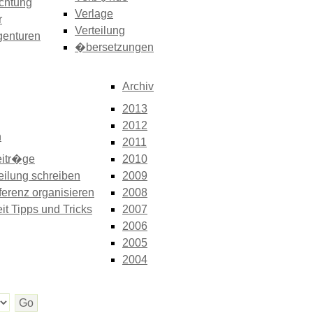
chtung
Verlage
r
Verteilung
genturen
�bersetzungen
Archiv
2013
2012
n
2011
itr�ge
2010
eilung schreiben
2009
erenz organisieren
2008
it Tipps und Tricks
2007
2006
2005
2004