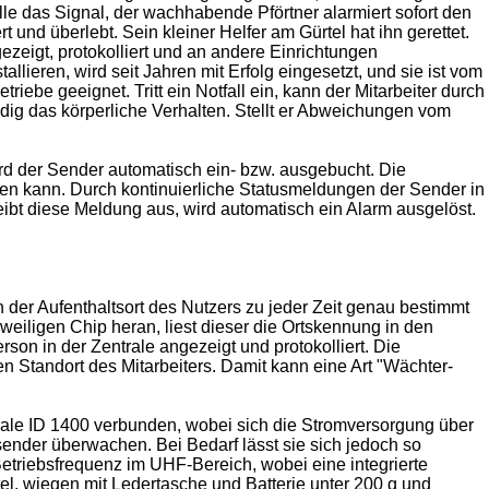
elle das Signal, der wachhabende Pförtner alarmiert sofort den
 und überlebt. Sein kleiner Helfer am Gürtel hat ihn gerettet.
zeigt, protokolliert und an andere Einrichtungen
allieren, wird seit Jahren mit Erfolg eingesetzt, und sie ist vom
ebe geeignet. Tritt ein Notfall ein, kann der Mitarbeiter durch
dig das körperliche Verhalten. Stellt er Abweichungen vom
 wird der Sender automatisch ein- bzw. ausgebucht. Die
rden kann. Durch kontinuierliche Statusmeldungen der Sender in
leibt diese Meldung aus, wird automatisch ein Alarm ausgelöst.
 der Aufenthaltsort des Nutzers zu jeder Zeit genau bestimmt
weiligen Chip heran, liest dieser die Ortskennung in den
rson in der Zentrale angezeigt und protokolliert. Die
 Standort des Mitarbeiters. Damit kann eine Art "Wächter-
rale ID 1400 verbunden, wobei sich die Stromversorgung über
ender überwachen. Bei Bedarf lässt sie sich jedoch so
triebsfrequenz im UHF-Bereich, wobei eine integrierte
tel, wiegen mit Ledertasche und Batterie unter 200 g und