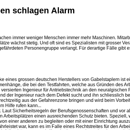
agen schlagen Alarm
achen immer weniger Menschen immer mehr Maschinen. Mitarbei
ätze wächst stetig. Und oft sind es Spezialisten mit grosser Vera
efährdeten Personengruppe verlangt. Für derartige Fälle gibt e
 eines grossen deutschen Herstellers von Gabelstaplern ist ein 
menhänge, die bei den Testfahrten, welche aus Gründen des Ar
 versierten Ingenieur für Antriebstechnik an den neuralgischen P
nd der Ingenieur nach dem Defekt sucht und ihn schliesslich b
r rechtzeitig aus der Gefahrenzone bringen und wird beim Vorbe
 Hilfe rufen kann...
r. Laut Sicherheitsregeln der Berufsgenossenschaften und vor 
hen Arbeitsplätzen einen ausreichenden Schutz bieten. Speziell
 von einer anderen zu begleiten oder mit einer Einrichtung auszus
hrleistet war, kann es im Falle eines Rechtstreites für den Arb