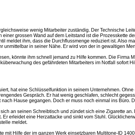
gleichsweise wenig Mitarbeiter zuständig. Der Technische Leiter
 einer grossen Wand auf dem Leitstand ist die Prozesskette der
til meldet ihm, dass die Durchflussmenge reduziert ist. Also ma
Rohr unmittelbar in seiner Nähe. Er wird von der in gewaltigen 
sen, könnte ihm schnell jemand zu Hilfe kommen. Die Firma Mul
küberwachung des gefährdeten Mitarbeiters im Notfall sofort Hil
iert, hat eine Schlüsselfunktion in seinem Unternehmen. Ohne d
trengendes Gespräch. Er hat wenig geschlafen, schlecht gegesse
gst nach Hause gegangen. Doch er muss noch einmal ins Büro. Den
t sich an seinen Schreibtisch und zündet sich eine Zigarette an
 Er erleidet eine Herzattacke und sinkt vom Stuhl. Glücklicherw
telle meldet.
ute mit Hilfe der im ganzen Werk einsetzbaren Multitone-ID 14