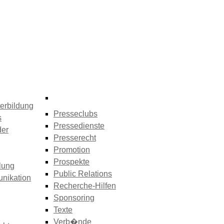
erbildung
Presseclubs
s
Pressedienste
der
Presserecht
Promotion
Prospekte
lung
Public Relations
nikation
Recherche-Hilfen
Sponsoring
Texte
Verb�nde