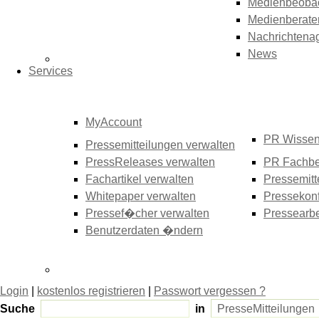
Medienbeoba
Medienberate
Nachrichtena
News
Services
MyAccount
PR Wisse
Pressemitteilungen verwalten
PressReleases verwalten
PR Fachbe
Fachartikel verwalten
Pressemitt
Whitepaper verwalten
Pressekonf
Pressef�cher verwalten
Pressearbe
Benutzerdaten �ndern
Login
|
kostenlos registrieren
|
Passwort vergessen ?
Suche
in