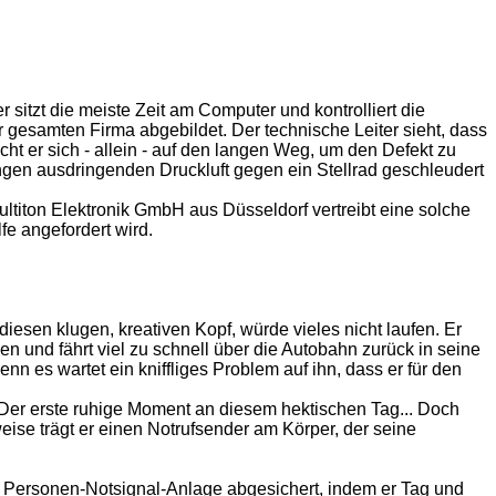
 sitzt die meiste Zeit am Computer und kontrolliert die
 gesamten Firma abgebildet. Der technische Leiter sieht, dass
cht er sich - allein - auf den langen Weg, um den Defekt zu
Mengen ausdringenden Druckluft gegen ein Stellrad geschleudert
titon Elektronik GmbH aus Düsseldorf vertreibt eine solche
fe angefordert wird.
iesen klugen, kreativen Kopf, würde vieles nicht laufen. Er
n und fährt viel zu schnell über die Autobahn zurück in seine
n es wartet ein kniffliges Problem auf ihn, dass er für den
. Der erste ruhige Moment an diesem hektischen Tag... Doch
eise trägt er einen Notrufsender am Körper, der seine
00 Personen-Notsignal-Anlage abgesichert, indem er Tag und