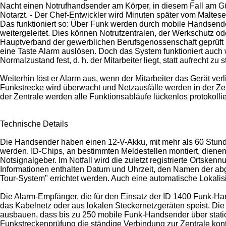
Nacht einen Notrufhandsender am Körper, in diesem Fall am Gürtel
Notarzt. - Der Chef-Entwickler wird Minuten später vom Malteser 
Das funktioniert so: Über Funk werden durch mobile Handsender
weitergeleitet. Dies können Notrufzentralen, der Werkschutz oder
Hauptverband der gewerblichen Berufsgenossenschaft geprüft und
eine Taste Alarm auslösen. Doch das System funktioniert auch 
Normalzustand fest, d. h. der Mitarbeiter liegt, statt aufrecht z
Weiterhin löst er Alarm aus, wenn der Mitarbeiter das Gerät verl
Funkstrecke wird überwacht und Netzausfälle werden in der Zen
der Zentrale werden alle Funktionsabläufe lückenlos protokollie
Technische Details
Die Handsender haben einen 12-V-Akku, mit mehr als 60 Stunden
werden. ID-Chips, an bestimmten Meldestellen montiert, dienen 
Notsignalgeber. Im Notfall wird die zuletzt registrierte Ortske
Informationen enthalten Datum und Uhrzeit, den Namen der abge
Tour-System" errichtet werden. Auch eine automatische Lokalis
Die Alarm-Empfänger, die für den Einsatz der ID 1400 Funk-Ha
das Kabelnetz oder aus lokalen Steckernetzgeräten speist. Die
ausbauen, dass bis zu 250 mobile Funk-Handsender über statio
Funkstreckenprüfung die ständige Verbindung zur Zentrale kontr