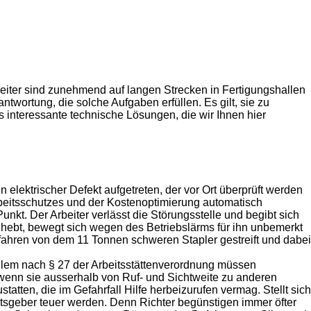
ter sind zunehmend auf langen Strecken in Fertigungshallen
ntwortung, die solche Aufgaben erfüllen. Es gilt, sie zu
s interessante technische Lösungen, die wir Ihnen hier
elektrischer Defekt aufgetreten, der vor Ort überprüft werden
beitsschutzes und der Kostenoptimierung automatisch
unkt. Der Arbeiter verlässt die Störungsstelle und begibt sich
ehebt, bewegt sich wegen des Betriebslärms für ihn unbemerkt
ifahren von dem 11 Tonnen schweren Stapler gestreift und dabei
allem nach § 27 der Arbeitsstättenverordnung müssen
, wenn sie ausserhalb von Ruf- und Sichtweite zu anderen
tatten, die im Gefahrfall Hilfe herbeizurufen vermag. Stellt sich
eitsgeber teuer werden. Denn Richter begünstigen immer öfter