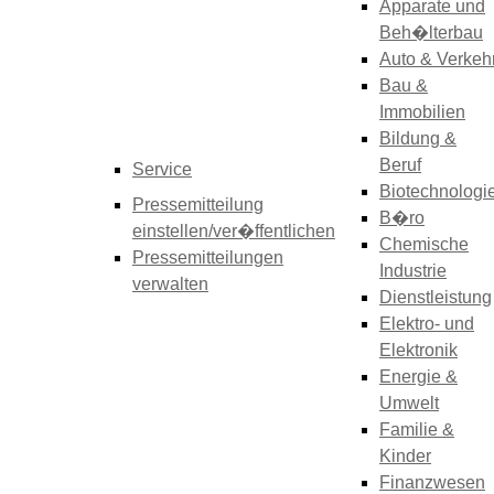
Apparate und
Beh�lterbau
Auto & Verkeh
Bau &
Immobilien
Bildung &
Beruf
Service
Biotechnologi
Pressemitteilung
B�ro
einstellen/ver�ffentlichen
Chemische
Pressemitteilungen
Industrie
verwalten
Dienstleistung
Elektro- und
Elektronik
Energie &
Umwelt
Familie &
Kinder
Finanzwesen