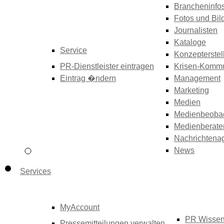
Brancheninfo
Fotos und Bil
Journalisten
Kataloge
Service
Konzepterstel
PR-Dienstleister eintragen
Krisen-Kommu
Eintrag �ndern
Management
Marketing
Medien
Medienbeoba
Medienberate
Nachrichtena
News
Services
MyAccount
PR Wisse
Pressemitteilungen verwalten