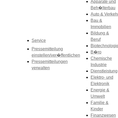
Apparate und
Beh�lterbau
Auto & Verkeh
Bau &
Immobilien
Bildung &
Beruf
Service
Biotechnologi
Pressemitteilung
B�ro
einstellen/ver�ffentlichen
Chemische
Pressemitteilungen
Industrie
verwalten
Dienstleistung
Elektro- und
Elektronik
Energie &
Umwelt
Familie &
Kinder
Finanzwesen