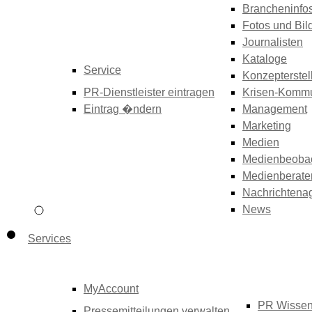
Brancheninfo
Fotos und Bil
Journalisten
Kataloge
Service
Konzepterstel
PR-Dienstleister eintragen
Krisen-Kommu
Eintrag �ndern
Management
Marketing
Medien
Medienbeoba
Medienberate
Nachrichtena
News
Services
MyAccount
PR Wisse
Pressemitteilungen verwalten