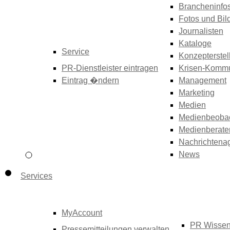
Brancheninfo
Fotos und Bil
Journalisten
Kataloge
Service
Konzepterstel
PR-Dienstleister eintragen
Krisen-Kommu
Eintrag �ndern
Management
Marketing
Medien
Medienbeoba
Medienberate
Nachrichtena
News
Services
MyAccount
PR Wisse
Pressemitteilungen verwalten