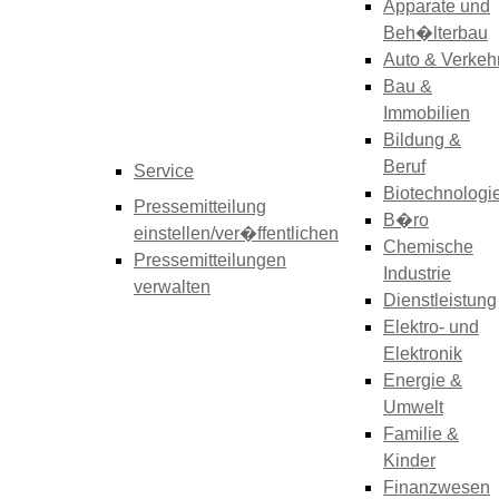
Apparate und
Beh�lterbau
Auto & Verkeh
Bau &
Immobilien
Bildung &
Beruf
Service
Biotechnologi
Pressemitteilung
B�ro
einstellen/ver�ffentlichen
Chemische
Pressemitteilungen
Industrie
verwalten
Dienstleistung
Elektro- und
Elektronik
Energie &
Umwelt
Familie &
Kinder
Finanzwesen