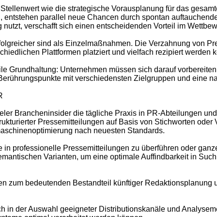
 an Stellenwert wie die strategische Vorausplanung für das ges
entstehen parallel neue Chancen durch spontan auftauchende 
g nutzt, verschafft sich einen entscheidenden Vorteil im Wettb
folgreicher sind als Einzelmaßnahmen. Die Verzahnung von Pre
schiedlichen Plattformen platziert und vielfach rezipiert werden 
e Grundhaltung: Unternehmen müssen sich darauf vorbereiten, a
erührungspunkte mit verschiedensten Zielgruppen und eine na
R
eler Brancheninsider die tägliche Praxis in PR-Abteilungen un
kturierter Pressemitteilungen auf Basis von Stichworten oder V
maschinenoptimierung nach neuesten Standards.
 in professionelle Pressemitteilungen zu überführen oder ganz
emantischen Varianten, um eine optimale Auffindbarkeit in Su
n zum bedeutenden Bestandteil künftiger Redaktionsplanung un
uch in der Auswahl geeigneter Distributionskanäle und Analyse