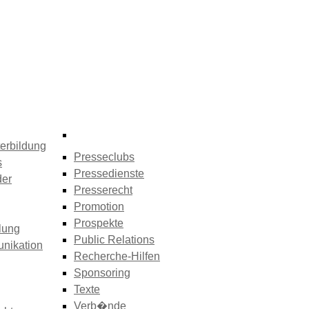
erbildung
Presseclubs
s
Pressedienste
der
Presserecht
Promotion
Prospekte
lung
Public Relations
nikation
Recherche-Hilfen
Sponsoring
Texte
Verb�nde