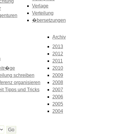
chtung
Verlage
r
Verteilung
genturen
�bersetzungen
Archiv
2013
2012
n
2011
itr�ge
2010
eilung schreiben
2009
erenz organisieren
2008
it Tipps und Tricks
2007
2006
2005
2004