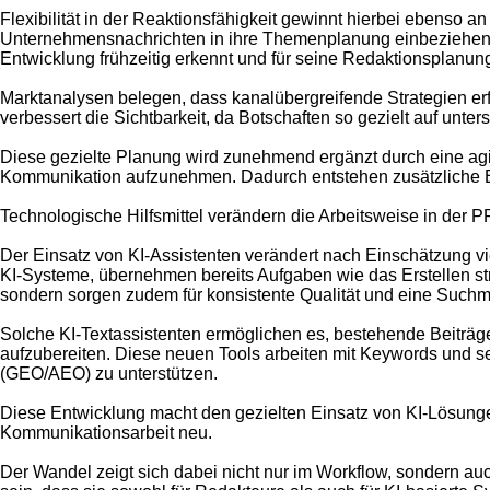
Flexibilität in der Reaktionsfähigkeit gewinnt hierbei ebenso
Unternehmensnachrichten in ihre Themenplanung einbeziehen, 
Entwicklung frühzeitig erkennt und für seine Redaktionsplanun
Marktanalysen belegen, dass kanalübergreifende Strategien er
verbessert die Sichtbarkeit, da Botschaften so gezielt auf unter
Diese gezielte Planung wird zunehmend ergänzt durch eine agil
Kommunikation aufzunehmen. Dadurch entstehen zusätzliche B
Technologische Hilfsmittel verändern die Arbeitsweise in der P
Der Einsatz von KI-Assistenten verändert nach Einschätzung vi
KI-Systeme, übernehmen bereits Aufgaben wie das Erstellen stru
sondern sorgen zudem für konsistente Qualität und eine Such
Solche KI-Textassistenten ermöglichen es, bestehende Beiträge
aufzubereiten. Diese neuen Tools arbeiten mit Keywords und s
(GEO/AEO) zu unterstützen.
Diese Entwicklung macht den gezielten Einsatz von KI-Lösunge
Kommunikationsarbeit neu.
Der Wandel zeigt sich dabei nicht nur im Workflow, sondern a