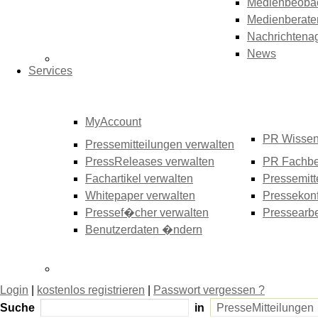
Medienbeoba
Medienberate
Nachrichtena
News
Services
MyAccount
PR Wisse
Pressemitteilungen verwalten
PressReleases verwalten
PR Fachbe
Fachartikel verwalten
Pressemitt
Whitepaper verwalten
Pressekonf
Pressef�cher verwalten
Pressearbe
Benutzerdaten �ndern
Login
|
kostenlos registrieren
|
Passwort vergessen ?
Suche
in