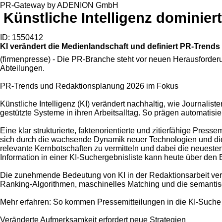
PR-Gateway by ADENION GmbH
Künstliche Intelligenz dominier
ID: 1550412
KI verändert die Medienlandschaft und definiert PR-Trend
(firmenpresse) - Die PR-Branche steht vor neuen Herausforder
Abteilungen.
PR-Trends und Redaktionsplanung 2026 im Fokus
Künstliche Intelligenz (KI) verändert nachhaltig, wie Journalist
gestützte Systeme in ihren Arbeitsalltag. So prägen automati
Eine klar strukturierte, faktenorientierte und zitierfähige Pres
sich durch die wachsende Dynamik neuer Technologien und die s
relevante Kernbotschaften zu vermitteln und dabei die neueste
Information in einer KI-Suchergebnisliste kann heute über den
Die zunehmende Bedeutung von KI in der Redaktionsarbeit verän
Ranking-Algorithmen, maschinelles Matching und die semantisc
Mehr erfahren: So kommen Pressemitteilungen in die KI-Suche
Veränderte Aufmerksamkeit erfordert neue Strategien