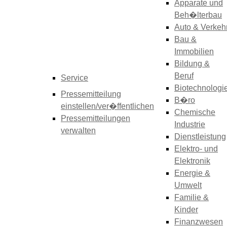
Apparate und
Beh�lterbau
Auto & Verkeh
Bau &
Immobilien
Bildung &
Beruf
Service
Biotechnologi
Pressemitteilung
B�ro
einstellen/ver�ffentlichen
Chemische
Pressemitteilungen
Industrie
verwalten
Dienstleistung
Elektro- und
Elektronik
Energie &
Umwelt
Familie &
Kinder
Finanzwesen