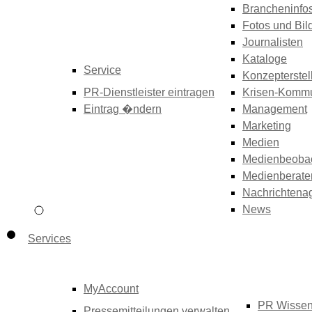
Brancheninfo
Fotos und Bil
Journalisten
Kataloge
Service
Konzepterstel
PR-Dienstleister eintragen
Krisen-Kommu
Eintrag �ndern
Management
Marketing
Medien
Medienbeoba
Medienberate
Nachrichtena
News
Services
MyAccount
PR Wisse
Pressemitteilungen verwalten