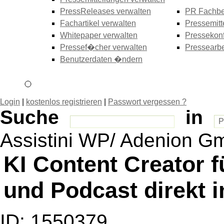
PressReleases verwalten
PR Fachbe
Fachartikel verwalten
Pressemitt
Whitepaper verwalten
Pressekonf
Pressef�cher verwalten
Pressearbe
Benutzerdaten �ndern
Login
|
kostenlos registrieren
|
Passwort vergessen ?
Suche
in
Assistini WP/ Adenion 
KI Content Creator f
und Podcast direkt i
ID: 1550379