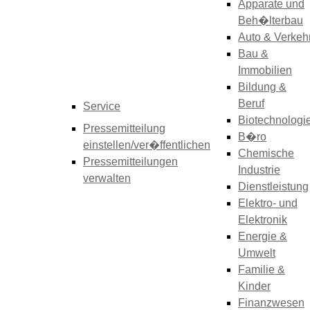
Apparate und
Beh�lterbau
Auto & Verkeh
Bau &
Immobilien
Bildung &
Beruf
Service
Biotechnologi
Pressemitteilung
B�ro
einstellen/ver�ffentlichen
Chemische
Pressemitteilungen
Industrie
verwalten
Dienstleistung
Elektro- und
Elektronik
Energie &
Umwelt
Familie &
Kinder
Finanzwesen