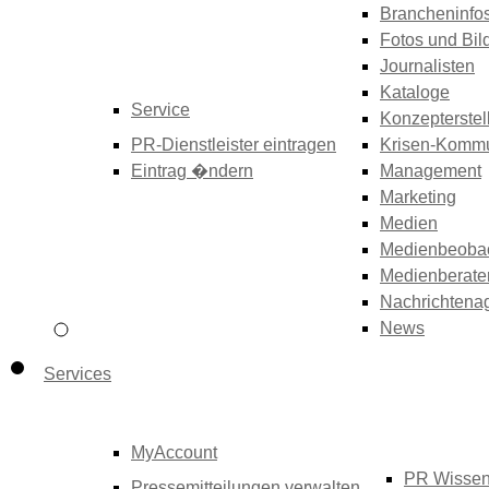
Brancheninfo
Fotos und Bil
Journalisten
Kataloge
Service
Konzepterstel
PR-Dienstleister eintragen
Krisen-Kommu
Eintrag �ndern
Management
Marketing
Medien
Medienbeoba
Medienberate
Nachrichtena
News
Services
MyAccount
PR Wisse
Pressemitteilungen verwalten