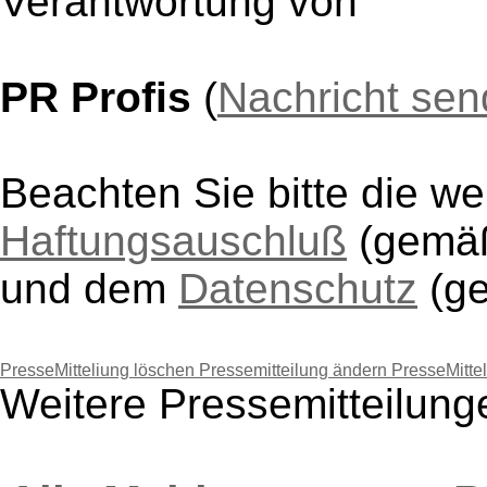
Verantwortung von
PR Profis
(
Nachricht se
Beachten Sie bitte die w
Haftungsauschluß
(gem
und dem
Datenschutz
(g
PresseMitteliung löschen
Pressemitteilung ändern
PresseMitte
Weitere Pressemitteilung