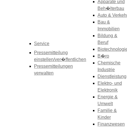
Apparate und
Beh�lterbau
Auto & Verkeh
Bau &
Immobilien
Bildung &
Beruf
Service
Biotechnologi
Pressemitteilung
B�ro
einstellen/ver�ffentlichen
Chemische
Pressemitteilungen
Industrie
verwalten
Dienstleistung
Elektro- und
Elektronik
Energie &
Umwelt
Familie &
Kinder
Finanzwesen