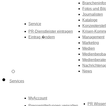
Brancheninfo
Fotos und Bil
Journalisten
Kataloge
Service
Konzepterstel
PR-Dienstleister eintragen
Krisen-Kommu
Eintrag �ndern
Management
Marketing
Medien
Medienbeoba
Medienberate
Nachrichtena
News
Services
MyAccount
PR Wisse
Pressemitteilungen verwalten