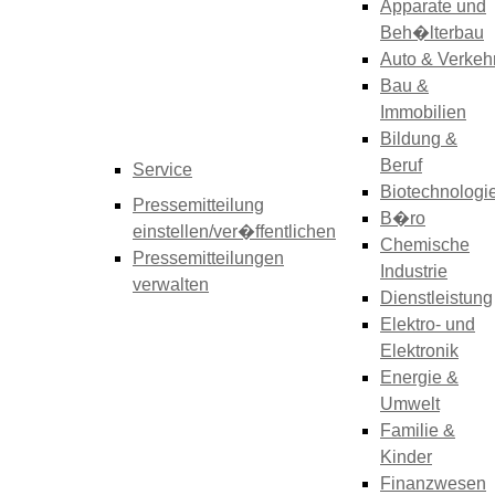
Apparate und
Beh�lterbau
Auto & Verkeh
Bau &
Immobilien
Bildung &
Beruf
Service
Biotechnologi
Pressemitteilung
B�ro
einstellen/ver�ffentlichen
Chemische
Pressemitteilungen
Industrie
verwalten
Dienstleistung
Elektro- und
Elektronik
Energie &
Umwelt
Familie &
Kinder
Finanzwesen