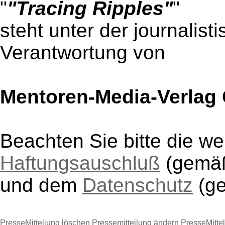
"
"Tracing Ripples"
"
steht unter der journalist
Verantwortung von
Mentoren-Media-Verla
Beachten Sie bitte die w
Haftungsauschluß
(gem
und dem
Datenschutz
(g
PresseMitteliung löschen
Pressemitteilung ändern
PresseMitte