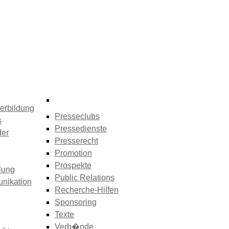
erbildung
Presseclubs
s
Pressedienste
der
Presserecht
Promotion
Prospekte
lung
Public Relations
nikation
Recherche-Hilfen
Sponsoring
Texte
Verb�nde