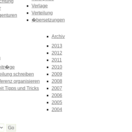
chtung
Verlage
r
Verteilung
genturen
�bersetzungen
Archiv
2013
2012
n
2011
itr�ge
2010
eilung schreiben
2009
erenz organisieren
2008
it Tipps und Tricks
2007
2006
2005
2004