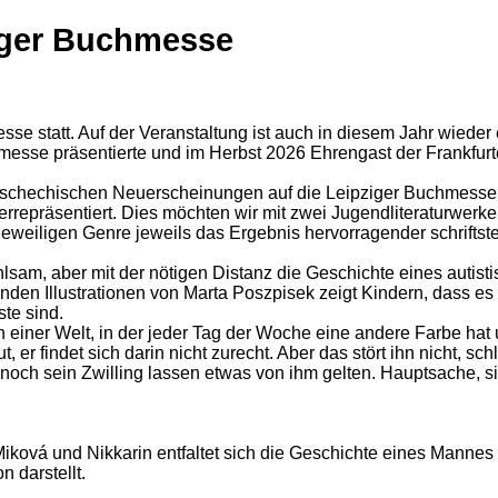
ziger Buchmesse
se statt. Auf der Veranstaltung ist auch in diesem Jahr wieder e
messe präsentierte und im Herbst 2026 Ehrengast der Frankfurte
 tschechischen Neuerscheinungen auf die Leipziger Buchmesse v
rrepräsentiert. Dies möchten wir mit zwei Jugendliteraturwerke
jeweiligen Genre jeweils das Ergebnis hervorragender schriftstel
hlsam, aber mit der nötigen Distanz die Geschichte eines autist
n Illustrationen von Marta Poszpisek zeigt Kindern, dass es m
ste sind.
in einer Welt, in der jeder Tag der Woche eine andere Farbe hat u
 er findet sich darin nicht zurecht. Aber das stört ihn nicht, sc
noch sein Zwilling lassen etwas von ihm gelten. Hauptsache, si
 Miková und Nikkarin entfaltet sich die Geschichte eines Manne
 darstellt.