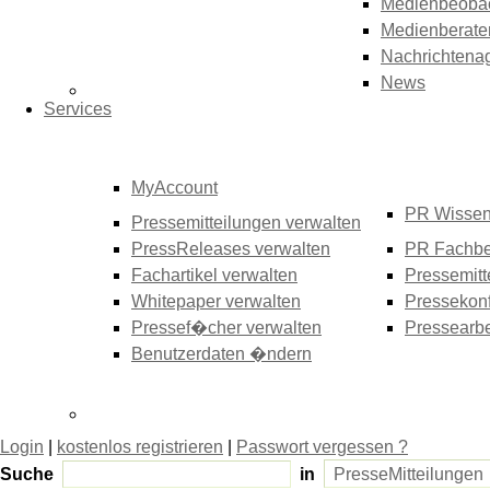
Medienbeoba
Medienberate
Nachrichtena
News
Services
MyAccount
PR Wisse
Pressemitteilungen verwalten
PressReleases verwalten
PR Fachbe
Fachartikel verwalten
Pressemitt
Whitepaper verwalten
Pressekonf
Pressef�cher verwalten
Pressearbe
Benutzerdaten �ndern
Login
|
kostenlos registrieren
|
Passwort vergessen ?
Suche
in