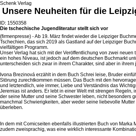
Schenk Verlag
Unsere Neuheiten für die Leip
ID: 1550358
Die tschechische Jugendliteratur stellt sich vor
(firmenpresse) - Ab 19. März findet wieder die Leipziger Buchmes
Tschechien, das sich 2019 als Gastland auf der Leipziger Buch
vielfältigen Programm.
Unser Verlag hat sich mit der Veröffentlichung von zwei neuen
ein hohes Niveau, ist jedoch auf dem deutschen Buchmarkt unte
unterscheiden sich zwar in ihrem Charakter, sind aber in ihrem 
Ivona Brezinová erzählt in dem Buch Schrei leise, Bruder einfü
Störung zurechtkommen müssen. Das Buch mit den hervorragende
und letztendlich, wie immer, Liebe und Verständnis das Wichtig
Jeremias ist anders. Er lebt in einer Welt mit strengen Regeln, 
der seine Mutter und seine Schwester leben, nicht besonders gut,
manchmal Schwierigkeiten, aber weder seine liebevolle Mutter 
überleben.
In dem mit Comicseiten ebenfalls illustrierten Buch von Marka
zudem zweisprachig, was eine wirklich interessante Kombination