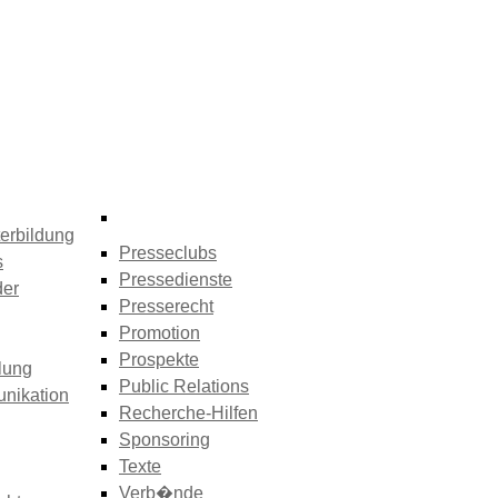
erbildung
Presseclubs
s
Pressedienste
der
Presserecht
Promotion
Prospekte
lung
Public Relations
nikation
Recherche-Hilfen
Sponsoring
Texte
Verb�nde