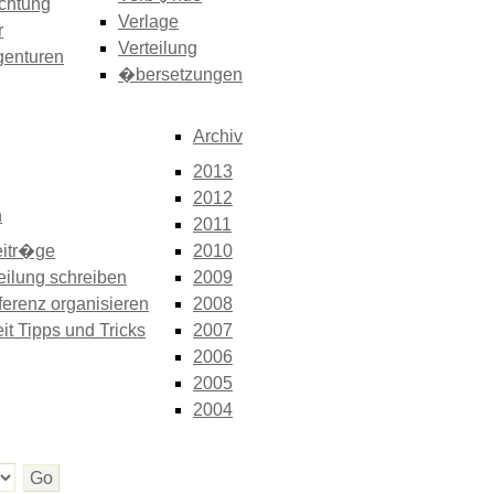
chtung
Verlage
r
Verteilung
genturen
�bersetzungen
Archiv
2013
2012
n
2011
itr�ge
2010
eilung schreiben
2009
erenz organisieren
2008
it Tipps und Tricks
2007
2006
2005
2004