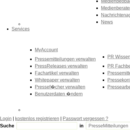
Medienbeoba
Medienberate
Nachrichtena
News
Services
MyAccount
PR Wisse
Pressemitteilungen verwalten
PressReleases verwalten
PR Fachbe
Fachartikel verwalten
Pressemitt
Whitepaper verwalten
Pressekonf
Pressef�cher verwalten
Pressearbe
Benutzerdaten �ndern
Login
|
kostenlos registrieren
|
Passwort vergessen ?
Suche
in