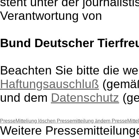
steht unter der journalist
Verantwortung von
Bund Deutscher Tierfre
Beachten Sie bitte die w
Haftungsauschluß
(gem
und dem
Datenschutz
(g
PresseMitteliung löschen
Pressemitteilung ändern
PresseMitte
Weitere Pressemitteilun