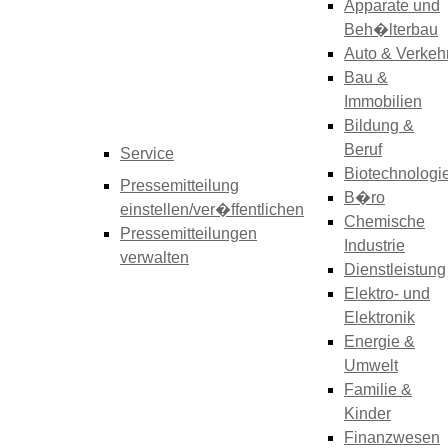
Apparate und
Beh�lterbau
Auto & Verkeh
Bau &
Immobilien
Bildung &
Beruf
Service
Biotechnologi
Pressemitteilung
B�ro
einstellen/ver�ffentlichen
Chemische
Pressemitteilungen
Industrie
verwalten
Dienstleistung
Elektro- und
Elektronik
Energie &
Umwelt
Familie &
Kinder
Finanzwesen