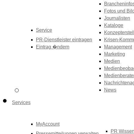
Brancheninfo
Fotos und Bil
Journalisten
Kataloge
Service
Konzepterstel
PR-Dienstleister eintragen
Krisen-Kommu
Eintrag �ndern
Management
Marketing
Medien
Medienbeoba
Medienberate
Nachrichtena
News
Services
MyAccount
PR Wisse
Pressemitteilungen verwalten