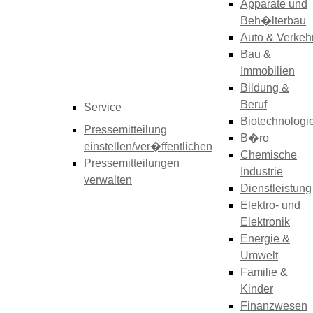
Apparate und
Beh�lterbau
Auto & Verkeh
Bau &
Immobilien
Bildung &
Beruf
Service
Biotechnologi
Pressemitteilung
B�ro
einstellen/ver�ffentlichen
Chemische
Pressemitteilungen
Industrie
verwalten
Dienstleistung
Elektro- und
Elektronik
Energie &
Umwelt
Familie &
Kinder
Finanzwesen