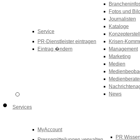
Brancheninfo
Fotos und Bil
Journalisten
Kataloge
Service
Konzepterstel
PR-Dienstleister eintragen
Krisen-Kommu
Eintrag �ndern
Management
Marketing
Medien
Medienbeoba
Medienberate
Nachrichtena
News
Services
MyAccount
PR Wisse
Pressemitteilungen verwalten