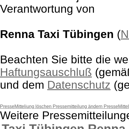
Verantwortung von
Renna Taxi Tübingen
(
N
Beachten Sie bitte die w
Haftungsauschluß
(gem
und dem
Datenschutz
(g
PresseMitteliung löschen
Pressemitteilung ändern
PresseMitte
Weitere Pressemitteilun
Taxi Tübingen Renna F