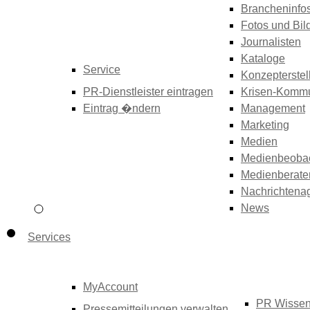
Brancheninfo
Fotos und Bil
Journalisten
Kataloge
Service
Konzepterstel
PR-Dienstleister eintragen
Krisen-Kommu
Eintrag �ndern
Management
Marketing
Medien
Medienbeoba
Medienberate
Nachrichtena
News
Services
MyAccount
PR Wisse
Pressemitteilungen verwalten