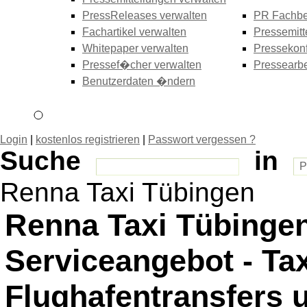
PressReleases verwalten
PR Fachbe
Fachartikel verwalten
Pressemitt
Whitepaper verwalten
Pressekonf
Pressef�cher verwalten
Pressearbe
Benutzerdaten �ndern
Login
|
kostenlos registrieren
|
Passwort vergessen ?
Suche
in
Renna Taxi Tübingen
Renna Taxi Tübingen
Serviceangebot - Tax
Flughafentransfers 