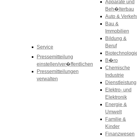
Apparate und
Beh�lterbau
Auto & Verkeh
Bau &
Immobilien
Bildung &
Beruf
Service
Biotechnologi
Pressemitteilung
B�ro
einstellen/ver�ffentlichen
Chemische
Pressemitteilungen
Industrie
verwalten
Dienstleistung
Elektro- und
Elektronik
Energie &
Umwelt
Familie &
Kinder
Finanzwesen