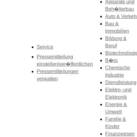
Apparate und
Beh�lterbau
Auto & Verkeh
Bau &
Immobilien
Bildung &
Beruf
Service
Biotechnologi
Pressemitteilung
B�ro
einstellen/ver�ffentlichen
Chemische
Pressemitteilungen
Industrie
verwalten
Dienstleistung
Elektro- und
Elektronik
Energie &
Umwelt
Familie &
Kinder
Finanzwesen