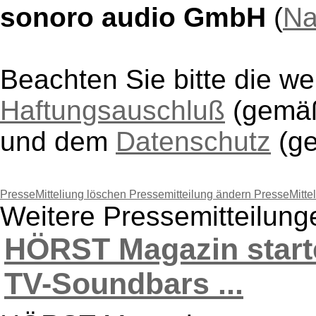
sonoro audio GmbH
(
Na
Beachten Sie bitte die w
Haftungsauschluß
(gem
und dem
Datenschutz
(g
PresseMitteliung löschen
Pressemitteilung ändern
PresseMitte
Weitere Pressemitteilun
HÖRST Magazin start
TV-Soundbars ...