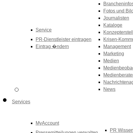
Brancheninfo
Fotos und Bil
Journalisten
Kataloge
Service
Konzepterstel
PR-Dienstleister eintragen
Krisen-Kommu
Eintrag �ndern
Management
Marketing
Medien
Medienbeoba
Medienberate
Nachrichtena
News
Services
MyAccount
PR Wisse
Pressemitteilungen verwalten