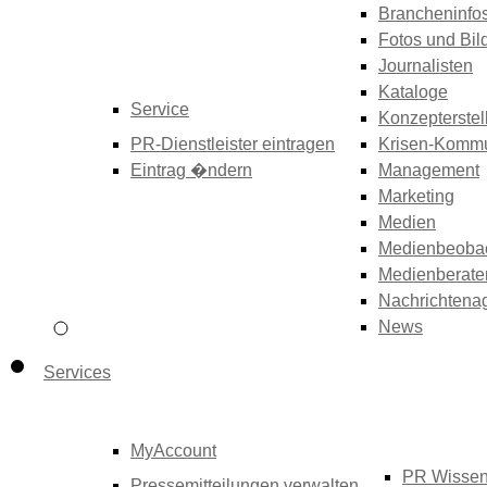
Brancheninfo
Fotos und Bil
Journalisten
Kataloge
Service
Konzepterstel
PR-Dienstleister eintragen
Krisen-Kommu
Eintrag �ndern
Management
Marketing
Medien
Medienbeoba
Medienberate
Nachrichtena
News
Services
MyAccount
PR Wisse
Pressemitteilungen verwalten