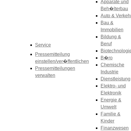
Apparate und
Beh�lterbau
Auto & Verkeh
Bau &
Immobilien
Bildung &
Beruf
Service
Biotechnologi
Pressemitteilung
B�ro
einstellen/ver�ffentlichen
Chemische
Pressemitteilungen
Industrie
verwalten
Dienstleistung
Elektro- und
Elektronik
Energie &
Umwelt
Familie &
Kinder
Finanzwesen