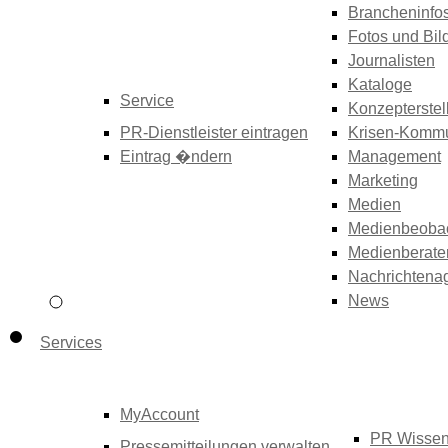
Brancheninfo
Fotos und Bil
Journalisten
Kataloge
Service
Konzepterstel
PR-Dienstleister eintragen
Krisen-Kommu
Eintrag �ndern
Management
Marketing
Medien
Medienbeoba
Medienberate
Nachrichtena
News
Services
MyAccount
PR Wisse
Pressemitteilungen verwalten