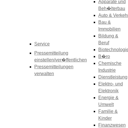
Apparate und
Beh�lterbau
Auto & Verkeh
Bau &
Immobilien
Bildung &
Beruf
Service
Biotechnologi
Pressemitteilung
B�ro
einstellen/ver�ffentlichen
Chemische
Pressemitteilungen
Industrie
verwalten
Dienstleistung
Elektro- und
Elektronik
Energie &
Umwelt
Familie &
Kinder
Finanzwesen