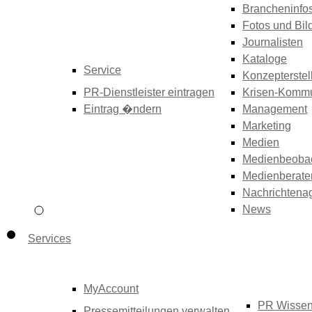
Brancheninfo
Fotos und Bil
Journalisten
Kataloge
Service
Konzepterstel
PR-Dienstleister eintragen
Krisen-Kommu
Eintrag �ndern
Management
Marketing
Medien
Medienbeoba
Medienberate
Nachrichtena
News
Services
MyAccount
PR Wisse
Pressemitteilungen verwalten