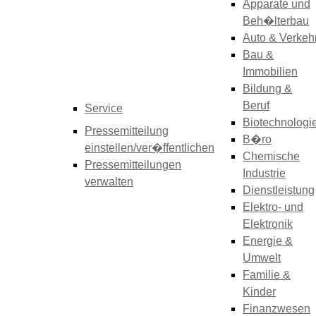
Apparate und
Beh�lterbau
Auto & Verkeh
Bau &
Immobilien
Bildung &
Beruf
Service
Biotechnologi
Pressemitteilung
B�ro
einstellen/ver�ffentlichen
Chemische
Pressemitteilungen
Industrie
verwalten
Dienstleistung
Elektro- und
Elektronik
Energie &
Umwelt
Familie &
Kinder
Finanzwesen