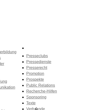
erbildung
Presseclubs
s
Pressedienste
der
Presserecht
Promotion
Prospekte
lung
Public Relations
nikation
Recherche-Hilfen
Sponsoring
Texte
Verb�nde