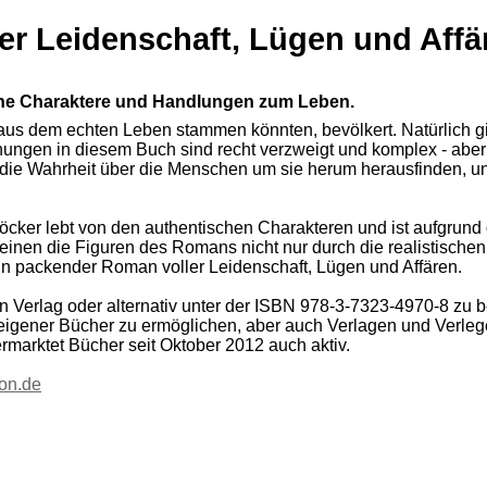
ler Leidenschaft, Lügen und Affä
sche Charaktere und Handlungen zum Leben.
e aus dem echten Leben stammen könnten, bevölkert. Natürlich 
ngen in diesem Buch sind recht verzweigt und komplex - aber 
ie Wahrheit über die Menschen um sie herum herausfinden, und
er lebt von den authentischen Charakteren und ist aufgrund de
einen die Figuren des Romans nicht nur durch die realistische
in packender Roman voller Leidenschaft, Lügen und Affären.
on Verlag oder alternativ unter der ISBN 978-3-7323-4970-8 zu be
eigener Bücher zu ermöglichen, aber auch Verlagen und Verleger
rmarktet Bücher seit Oktober 2012 auch aktiv.
ion.de