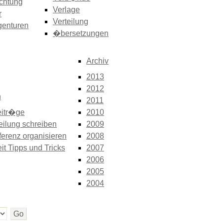
chtung
Verlage
r
Verteilung
genturen
�bersetzungen
Archiv
2013
2012
n
2011
itr�ge
2010
eilung schreiben
2009
erenz organisieren
2008
it Tipps und Tricks
2007
2006
2005
2004