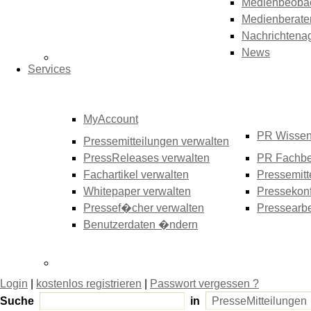
Medienbeoba
Medienberate
Nachrichtena
News
Services
MyAccount
PR Wisse
Pressemitteilungen verwalten
PressReleases verwalten
PR Fachbe
Fachartikel verwalten
Pressemitt
Whitepaper verwalten
Pressekonf
Pressef�cher verwalten
Pressearbe
Benutzerdaten �ndern
Login
|
kostenlos registrieren
|
Passwort vergessen ?
Suche
in