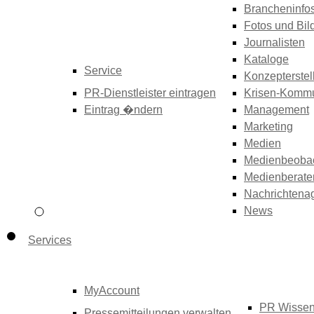
Brancheninfo
Fotos und Bil
Journalisten
Kataloge
Service
Konzepterstel
PR-Dienstleister eintragen
Krisen-Kommu
Eintrag �ndern
Management
Marketing
Medien
Medienbeoba
Medienberate
Nachrichtena
News
Services
MyAccount
PR Wisse
Pressemitteilungen verwalten