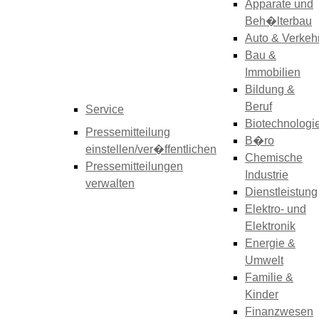
Apparate und
Beh�lterbau
Auto & Verkeh
Bau &
Immobilien
Bildung &
Beruf
Service
Biotechnologi
Pressemitteilung
B�ro
einstellen/ver�ffentlichen
Chemische
Pressemitteilungen
Industrie
verwalten
Dienstleistung
Elektro- und
Elektronik
Energie &
Umwelt
Familie &
Kinder
Finanzwesen