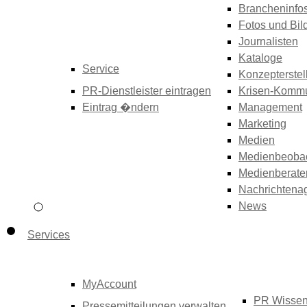
Brancheninfo
Fotos und Bil
Journalisten
Kataloge
Service
Konzepterstel
PR-Dienstleister eintragen
Krisen-Kommu
Eintrag �ndern
Management
Marketing
Medien
Medienbeoba
Medienberate
Nachrichtena
News
Services
MyAccount
PR Wisse
Pressemitteilungen verwalten