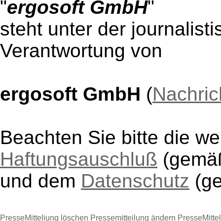
"
ergosoft GmbH
"
steht unter der journalist
Verantwortung von
ergosoft GmbH
(
Nachric
Beachten Sie bitte die w
Haftungsauschluß
(gem
und dem
Datenschutz
(g
PresseMitteliung löschen
Pressemitteilung ändern
PresseMitte