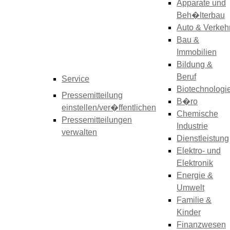
Apparate und
Beh�lterbau
Auto & Verkeh
Bau &
Immobilien
Bildung &
Beruf
Service
Biotechnologi
Pressemitteilung
B�ro
einstellen/ver�ffentlichen
Chemische
Pressemitteilungen
Industrie
verwalten
Dienstleistung
Elektro- und
Elektronik
Energie &
Umwelt
Familie &
Kinder
Finanzwesen